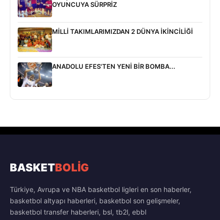
OYUNCUYA SÜRPRİZ
MİLLİ TAKIMLARIMIZDAN 2 DÜNYA İKİNCİLİĞİ
ANADOLU EFES'TEN YENİ BİR BOMBA...
BASKET
BOLİG
Türkiye, Avrupa ve NBA basketbol ligleri en son haberler,
basketbol altyapı haberleri, basketbol son gelişmeler,
basketbol transfer haberleri, bsl, tb2l, ebbl