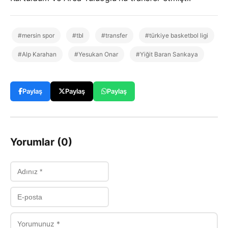
#mersin spor
#tbl
#transfer
#türkiye basketbol ligi
#Alp Karahan
#Yesukan Onar
#Yiğit Baran Sarıkaya
Paylaş
Paylaş
Paylaş
Yorumlar (0)