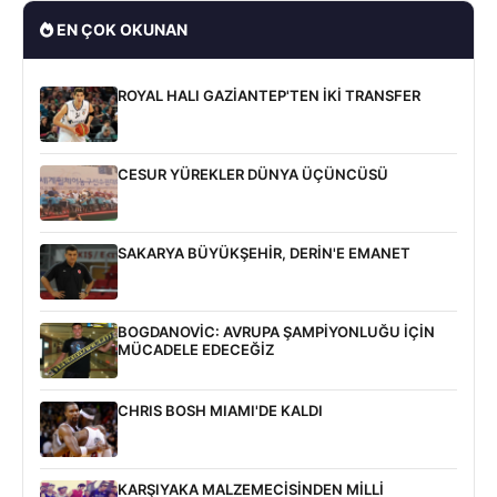
EN ÇOK OKUNAN
ROYAL HALI GAZİANTEP'TEN İKİ TRANSFER
CESUR YÜREKLER DÜNYA ÜÇÜNCÜSÜ
SAKARYA BÜYÜKŞEHİR, DERİN'E EMANET
BOGDANOVİC: AVRUPA ŞAMPİYONLUĞU İÇİN
MÜCADELE EDECEĞİZ
CHRIS BOSH MIAMI'DE KALDI
KARŞIYAKA MALZEMECİSİNDEN MİLLİ