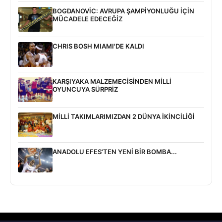
BOGDANOVİC: AVRUPA ŞAMPİYONLUĞU İÇİN
MÜCADELE EDECEĞİZ
CHRIS BOSH MIAMI'DE KALDI
KARŞIYAKA MALZEMECİSİNDEN MİLLİ
OYUNCUYA SÜRPRİZ
MİLLİ TAKIMLARIMIZDAN 2 DÜNYA İKİNCİLİĞİ
ANADOLU EFES'TEN YENİ BİR BOMBA...