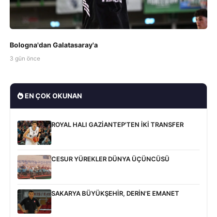
Bologna'dan Galatasaray'a
3 gün önce
EN ÇOK OKUNAN
ROYAL HALI GAZİANTEP'TEN İKİ TRANSFER
CESUR YÜREKLER DÜNYA ÜÇÜNCÜSÜ
SAKARYA BÜYÜKŞEHİR, DERİN'E EMANET