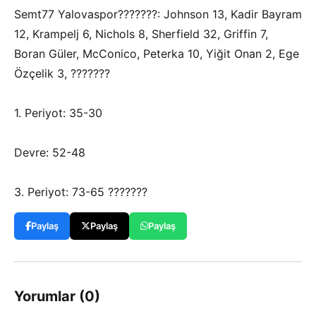
Semt77 Yalovaspor???????: Johnson 13, Kadir Bayram
12, Krampelj 6, Nichols 8, Sherfield 32, Griffin 7,
Boran Güler, McConico, Peterka 10, Yiğit Onan 2, Ege
Özçelik 3, ???????
1. Periyot: 35-30
Devre: 52-48
3. Periyot: 73-65 ???????
Paylaş
Paylaş
Paylaş
Yorumlar (0)