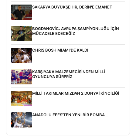
SAKARYA BÜYÜKŞEHİR, DERİN'E EMANET
BOGDANOVİC: AVRUPA ŞAMPİYONLUĞU İÇİN
MÜCADELE EDECEĞİZ
CHRIS BOSH MIAMI'DE KALDI
KARŞIYAKA MALZEMECİSİNDEN MİLLİ
OYUNCUYA SÜRPRİZ
MİLLİ TAKIMLARIMIZDAN 2 DÜNYA İKİNCİLİĞİ
ANADOLU EFES'TEN YENİ BİR BOMBA...