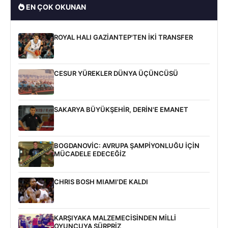
EN ÇOK OKUNAN
ROYAL HALI GAZİANTEP'TEN İKİ TRANSFER
CESUR YÜREKLER DÜNYA ÜÇÜNCÜSÜ
SAKARYA BÜYÜKŞEHİR, DERİN'E EMANET
BOGDANOVİC: AVRUPA ŞAMPİYONLUĞU İÇİN
MÜCADELE EDECEĞİZ
CHRIS BOSH MIAMI'DE KALDI
KARŞIYAKA MALZEMECİSİNDEN MİLLİ
OYUNCUYA SÜRPRİZ