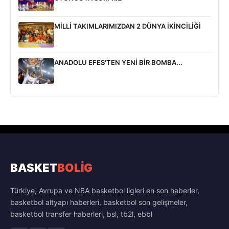
MİLLİ TAKIMLARIMIZDAN 2 DÜNYA İKİNCİLİĞİ
ANADOLU EFES'TEN YENİ BİR BOMBA...
BASKET
BOLİG
Türkiye, Avrupa ve NBA basketbol ligleri en son haberler,
basketbol altyapı haberleri, basketbol son gelişmeler,
basketbol transfer haberleri, bsl, tb2l, ebbl