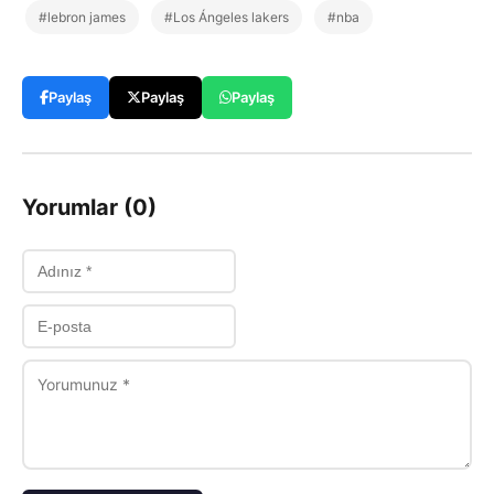
#lebron james
#Los Ángeles lakers
#nba
Paylaş
Paylaş
Paylaş
Yorumlar (0)