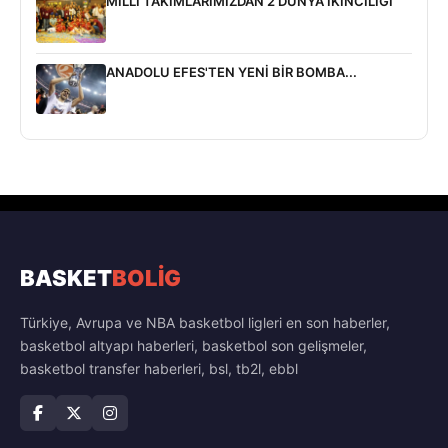
MİLLİ TAKIMLARIMIZDAN 2 DÜNYA İKİNCİLİĞİ
ANADOLU EFES'TEN YENİ BİR BOMBA...
BASKET
BOLİG
Türkiye, Avrupa ve NBA basketbol ligleri en son haberler,
basketbol altyapı haberleri, basketbol son gelişmeler,
basketbol transfer haberleri, bsl, tb2l, ebbl