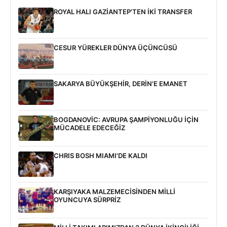
ROYAL HALI GAZİANTEP'TEN İKİ TRANSFER
CESUR YÜREKLER DÜNYA ÜÇÜNCÜSÜ
SAKARYA BÜYÜKŞEHİR, DERİN'E EMANET
BOGDANOVİC: AVRUPA ŞAMPİYONLUĞU İÇİN
MÜCADELE EDECEĞİZ
CHRIS BOSH MIAMI'DE KALDI
KARŞIYAKA MALZEMECİSİNDEN MİLLİ
OYUNCUYA SÜRPRİZ