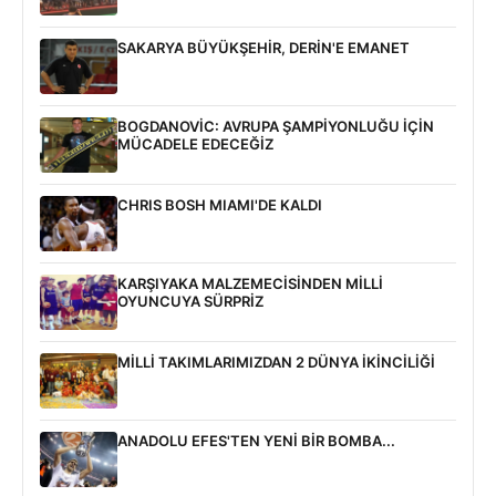
SAKARYA BÜYÜKŞEHİR, DERİN'E EMANET
BOGDANOVİC: AVRUPA ŞAMPİYONLUĞU İÇİN
MÜCADELE EDECEĞİZ
CHRIS BOSH MIAMI'DE KALDI
KARŞIYAKA MALZEMECİSİNDEN MİLLİ
OYUNCUYA SÜRPRİZ
MİLLİ TAKIMLARIMIZDAN 2 DÜNYA İKİNCİLİĞİ
ANADOLU EFES'TEN YENİ BİR BOMBA...