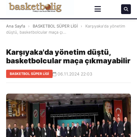
Ana Sayfa
›
BASKETBOL SÜPER LİGİ
›
Karşıyaka'da yönetim
düştü, basketbolcular maça çı...
Karşıyaka'da yönetim düştü,
basketbolcular maça çıkmayabilir
06.11.2024 22:03
BASKETBOL SÜPER LİGİ