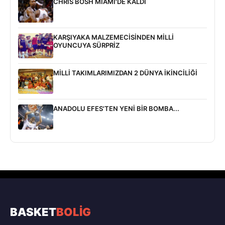
CHRIS BOSH MIAMI'DE KALDI
KARŞIYAKA MALZEMECİSİNDEN MİLLİ
OYUNCUYA SÜRPRİZ
MİLLİ TAKIMLARIMIZDAN 2 DÜNYA İKİNCİLİĞİ
ANADOLU EFES'TEN YENİ BİR BOMBA...
BASKET
BOLİG