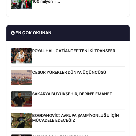
100 milyon T...
EN ÇOK OKUNAN
ROYAL HALI GAZİANTEP'TEN İKİ TRANSFER
CESUR YÜREKLER DÜNYA ÜÇÜNCÜSÜ
SAKARYA BÜYÜKŞEHİR, DERİN'E EMANET
BOGDANOVİC: AVRUPA ŞAMPİYONLUĞU İÇİN
MÜCADELE EDECEĞİZ