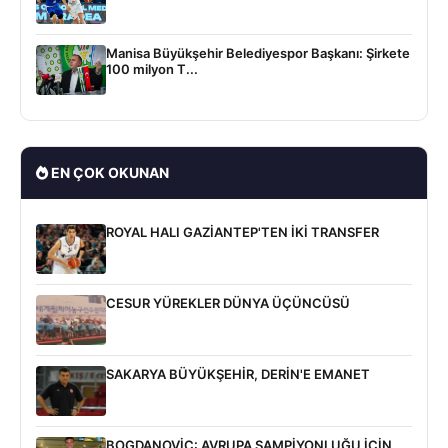
Manisa Büyükşehir Belediyespor Başkanı: Şirkete
100 milyon T...
EN ÇOK OKUNAN
ROYAL HALI GAZİANTEP'TEN İKİ TRANSFER
CESUR YÜREKLER DÜNYA ÜÇÜNCÜSÜ
SAKARYA BÜYÜKŞEHİR, DERİN'E EMANET
BOGDANOVİC: AVRUPA ŞAMPİYONLUĞU İÇİN