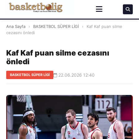
Ana Sayfa
›
BASKETBOL SÜPER LİGİ
›
Kaf Kaf puan silme
cezasını önledi
Kaf Kaf puan silme cezasını
önledi
22.06.2026 12:40
BASKETBOL SÜPER LİGİ