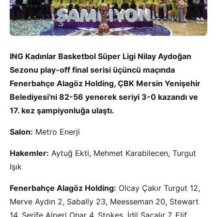
ING Kadınlar Basketbol Süper Ligi Nilay Aydoğan
Sezonu play-off final serisi üçüncü maçında
Fenerbahçe Alagöz Holding, ÇBK Mersin Yenişehir
Belediyesi'ni 82-56 yenerek seriyi 3-0 kazandı ve
17. kez şampiyonluğa ulaştı.
Salon:
Metro Enerji
Hakemler:
Aytuğ Ekti, Mehmet Karabilecen, Turgut
Işık
Fenerbahçe Alagöz Holding:
Olcay Çakır Turgut 12,
Merve Aydın 2, Sabally 23, Meesseman 20, Stewart
14, Şerife Alperi Onar 4, Stokes, İdil Saçalır 7, Elif