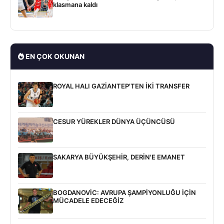
klasmana kaldı
EN ÇOK OKUNAN
ROYAL HALI GAZİANTEP'TEN İKİ TRANSFER
CESUR YÜREKLER DÜNYA ÜÇÜNCÜSÜ
SAKARYA BÜYÜKŞEHİR, DERİN'E EMANET
BOGDANOVİC: AVRUPA ŞAMPİYONLUĞU İÇİN
MÜCADELE EDECEĞİZ