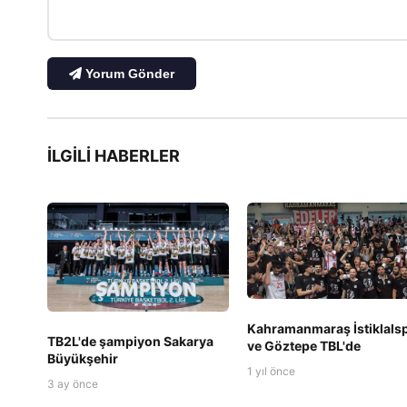
Yorum Gönder
İLGILI HABERLER
Kahramanmaraş İstiklals
TB2L'de şampiyon Sakarya
ve Göztepe TBL'de
Büyükşehir
1 yıl önce
3 ay önce