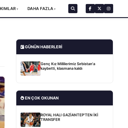
AKIMLAR
DAHA FAZLA
GÜNÜN HABERLERI
Genç Kız Millilerimiz Sırbistan'a
kaybetti, klasmana kaldı
EN ÇOK OKUNAN
ROYAL HALI GAZİANTEP'TEN İKİ
TRANSFER