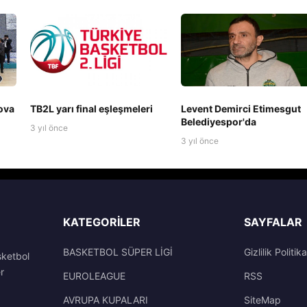
ova
TB2L yarı final eşleşmeleri
Levent Demirci Etimesgut
Belediyespor'da
3 yıl önce
3 yıl önce
KATEGORILER
SAYFALAR
BASKETBOL SÜPER LİGİ
Gizlilik Politika
sketbol
r
EUROLEAGUE
RSS
AVRUPA KUPALARI
SiteMap