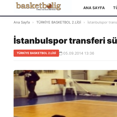
ANA SAYFA
T
Ana Sayfa
›
TÜRKİYE BASKETBOL 2.LİGİ
›
İstanbulspor trans
İstanbulspor transferi s
05.09.2014 13:36
TÜRKİYE BASKETBOL 2.LİGİ