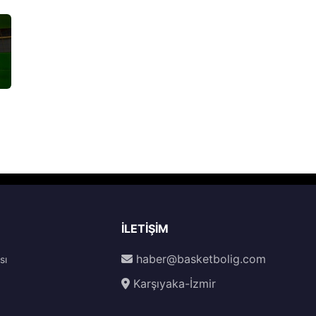
İLETIŞIM
haber@basketbolig.com
sı
Karşıyaka-İzmir