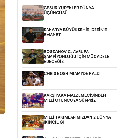
CESUR YÜREKLER DÜNYA
ÜÇÜNCÜSÜ
SAKARYA BÜYÜKŞEHİR, DERİN'E
EMANET
BOGDANOVİC: AVRUPA
ŞAMPİYONLUĞU İÇİN MÜCADELE
EDECEĞİZ
CHRIS BOSH MIAMI'DE KALDI
KARŞIYAKA MALZEMECİSİNDEN
MİLLİ OYUNCUYA SÜRPRİZ
MİLLİ TAKIMLARIMIZDAN 2 DÜNYA
İKİNCİLİĞİ