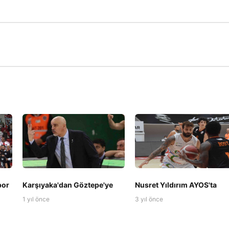
por
Karşıyaka'dan Göztepe'ye
Nusret Yıldırım AYOS'ta
1 yıl önce
3 yıl önce