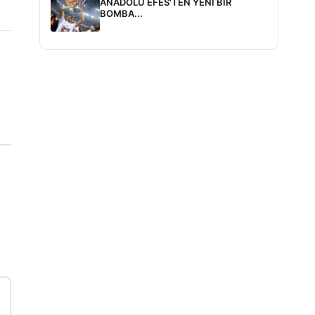
ANADOLU EFES'TEN YENİ BİR
BOMBA...