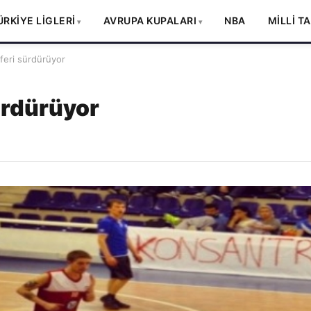
ÜRKİYE LİGLERİ
AVRUPA KUPALARI
NBA
MİLLİ T
feri sürdürüyor
ürdürüyor