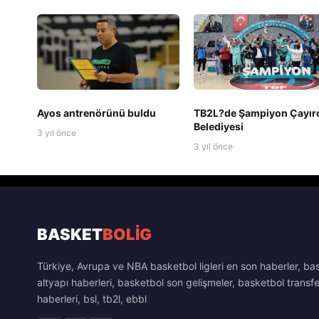
Ayos antrenörünü buldu
TB2L?de Şampiyon Çayır
Belediyesi
3 yıl önce
3 yıl önce
BASKET
BOLİG
Türkiye, Avrupa ve NBA basketbol ligleri en son haberler, ba
altyapı haberleri, basketbol son gelişmeler, basketbol transfe
haberleri, bsl, tb2l, ebbl