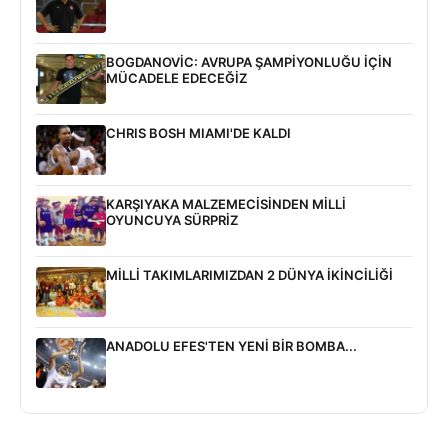
BOGDANOVİC: AVRUPA ŞAMPİYONLUĞU İÇİN
MÜCADELE EDECEĞİZ
CHRIS BOSH MIAMI'DE KALDI
KARŞIYAKA MALZEMECİSİNDEN MİLLİ
OYUNCUYA SÜRPRİZ
MİLLİ TAKIMLARIMIZDAN 2 DÜNYA İKİNCİLİĞİ
ANADOLU EFES'TEN YENİ BİR BOMBA...