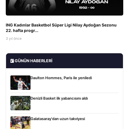
ING Kadınlar Basketbol Süper Ligi Nilay Aydoğan Sezonu
22. hafta progr...
3 yıl önce
GÜNÜN HABERLERI
Daulton Hommes, Paris ile yeniledi
Denizli Basket ilk yabancısını aldı
Galatasaray'dan uzun takviyesi