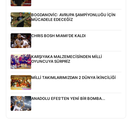
BOGDANOVİC: AVRUPA ŞAMPİYONLUĞU İÇİN
MÜCADELE EDECEĞİZ
CHRIS BOSH MIAMI'DE KALDI
KARŞIYAKA MALZEMECİSİNDEN MİLLİ
OYUNCUYA SÜRPRİZ
MİLLİ TAKIMLARIMIZDAN 2 DÜNYA İKİNCİLİĞİ
ANADOLU EFES'TEN YENİ BİR BOMBA...