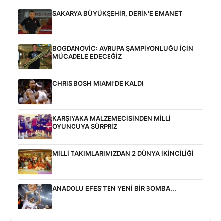
SAKARYA BÜYÜKŞEHİR, DERİN'E EMANET
BOGDANOVİC: AVRUPA ŞAMPİYONLUĞU İÇİN
MÜCADELE EDECEĞİZ
CHRIS BOSH MIAMI'DE KALDI
KARŞIYAKA MALZEMECİSİNDEN MİLLİ
OYUNCUYA SÜRPRİZ
MİLLİ TAKIMLARIMIZDAN 2 DÜNYA İKİNCİLİĞİ
ANADOLU EFES'TEN YENİ BİR BOMBA...