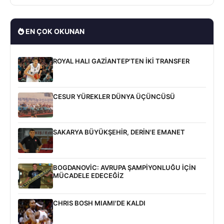
EN ÇOK OKUNAN
ROYAL HALI GAZİANTEP'TEN İKİ TRANSFER
CESUR YÜREKLER DÜNYA ÜÇÜNCÜSÜ
SAKARYA BÜYÜKŞEHİR, DERİN'E EMANET
BOGDANOVİC: AVRUPA ŞAMPİYONLUĞU İÇİN
MÜCADELE EDECEĞİZ
CHRIS BOSH MIAMI'DE KALDI