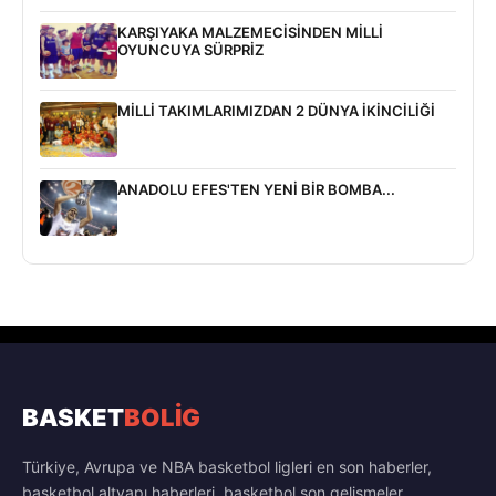
KARŞIYAKA MALZEMECİSİNDEN MİLLİ
OYUNCUYA SÜRPRİZ
MİLLİ TAKIMLARIMIZDAN 2 DÜNYA İKİNCİLİĞİ
ANADOLU EFES'TEN YENİ BİR BOMBA...
BASKET
BOLİG
Türkiye, Avrupa ve NBA basketbol ligleri en son haberler,
basketbol altyapı haberleri, basketbol son gelişmeler,