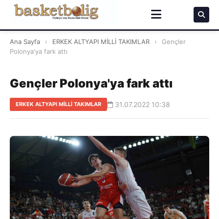
Ana Sayfa
›
ERKEK ALTYAPI MİLLİ TAKIMLAR
›
Gençler
Polonya'ya fark attı
Gençler Polonya'ya fark attı
31.07.2022 10:38
ERKEK ALTYAPI MİLLİ TAKIMLAR