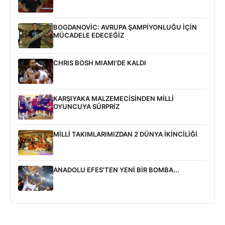
BOGDANOVİC: AVRUPA ŞAMPİYONLUĞU İÇİN
MÜCADELE EDECEĞİZ
CHRIS BOSH MIAMI'DE KALDI
KARŞIYAKA MALZEMECİSİNDEN MİLLİ
OYUNCUYA SÜRPRİZ
MİLLİ TAKIMLARIMIZDAN 2 DÜNYA İKİNCİLİĞİ
ANADOLU EFES'TEN YENİ BİR BOMBA...