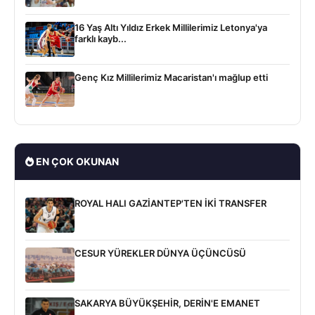
16 Yaş Altı Yıldız Erkek Millilerimiz Letonya'ya
farklı kayb...
Genç Kız Millilerimiz Macaristan'ı mağlup etti
EN ÇOK OKUNAN
ROYAL HALI GAZİANTEP'TEN İKİ TRANSFER
CESUR YÜREKLER DÜNYA ÜÇÜNCÜSÜ
SAKARYA BÜYÜKŞEHİR, DERİN'E EMANET