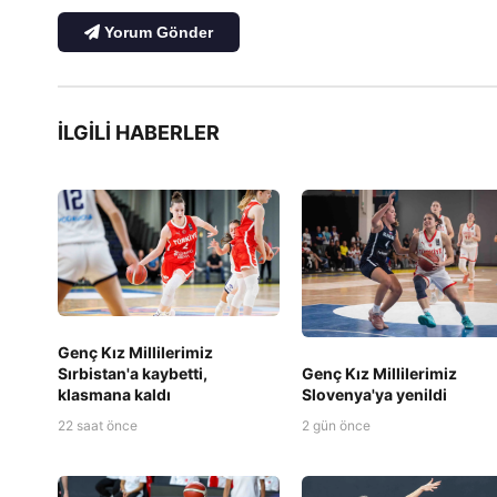
Yorum Gönder
İLGILI HABERLER
Genç Kız Millilerimiz
Sırbistan'a kaybetti,
Genç Kız Millilerimiz
klasmana kaldı
Slovenya'ya yenildi
22 saat önce
2 gün önce