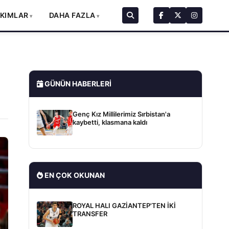
AKIMLAR
DAHA FAZLA
GÜNÜN HABERLERI
Genç Kız Millilerimiz Sırbistan'a
kaybetti, klasmana kaldı
EN ÇOK OKUNAN
ROYAL HALI GAZİANTEP'TEN İKİ
TRANSFER