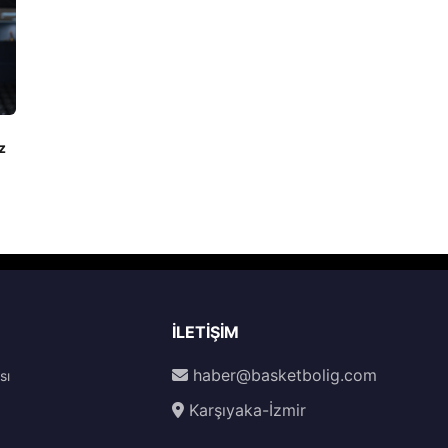
z
İLETIŞIM
haber@basketbolig.com
sı
Karşıyaka-İzmir