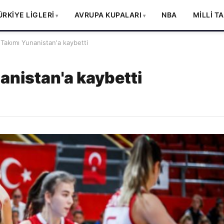
ÜRKİYE LİGLERİ
AVRUPA KUPALARI
NBA
MİLLİ T
 Takımı Yunanistan'a kaybetti
anistan'a kaybetti