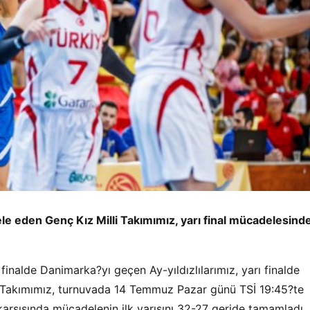
e eden Genç Kız Milli Takımımız, yarı final mücadelesind
nalde Danimarka?yı geçen Ay-yıldızlılarımız, yarı finalde
lli Takımımız, turnuvada 14 Temmuz Pazar günü TSİ 19:45?te
n karşısında mücadelenin ilk yarısını 32-27 geride tamamladı.