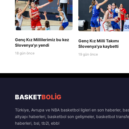
Genç Kız Millilerimiz bu kez
Genç Kız Milli Takımı
Slovenya'yı yendi
Slovenya'ya kaybetti
18 gün önce
19 gün önce
BASKET
BOLİG
Türkiye, Avrupa ve NBA basketbol ligleri en son haberler, ba
altyapı haberleri, basketbol son gelişmeler, basketbol transfe
haberleri, bsl, tb2l, ebbl