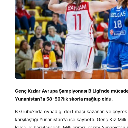
Genç Kızlar Avrupa Şampiyonası B Ligi'nde mücadel
Yunanistan?a 58-56?lık skorla mağlup oldu.
B Grubu?nda oynadığı dört maçı kazanan ve çeyrek fi
karşılaştığı Yunanistan?a ise kaybetti. Genç Kız Mi
İsveç ile karşılaşacak. Millilerimiz, rakibi Yunanista