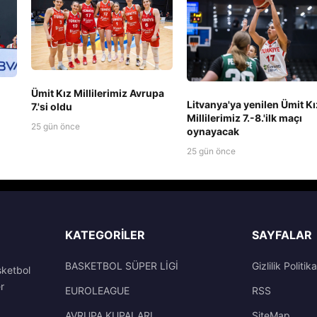
Ümit Kız Millilerimiz Avrupa
Litvanya'ya yenilen Ümit Kı
7.'si oldu
Millilerimiz 7.-8.'ilk maçı
25 gün önce
oynayacak
25 gün önce
KATEGORILER
SAYFALAR
BASKETBOL SÜPER LİGİ
Gizlilik Politika
sketbol
r
EUROLEAGUE
RSS
AVRUPA KUPALARI
SiteMap