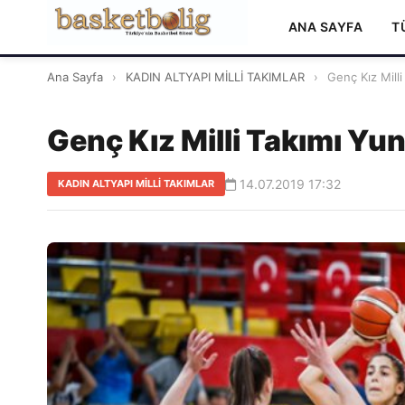
ANA SAYFA
T
Ana Sayfa
›
KADIN ALTYAPI MİLLİ TAKIMLAR
›
Genç Kız Milli
Genç Kız Milli Takımı Yun
14.07.2019 17:32
KADIN ALTYAPI MİLLİ TAKIMLAR