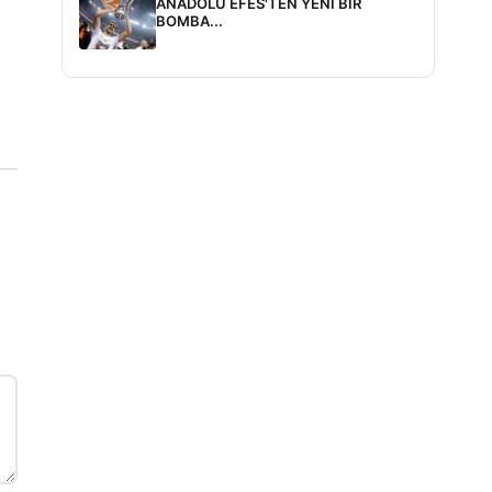
ANADOLU EFES'TEN YENİ BİR
BOMBA...