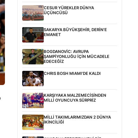
CESUR YÜREKLER DÜNYA
ÜÇÜNCÜSÜ
SAKARYA BÜYÜKŞEHİR, DERİN'E
EMANET
BOGDANOVİC: AVRUPA
ŞAMPİYONLUĞU İÇİN MÜCADELE
EDECEĞİZ
CHRIS BOSH MIAMI'DE KALDI
KARŞIYAKA MALZEMECİSİNDEN
e
MİLLİ OYUNCUYA SÜRPRİZ
MİLLİ TAKIMLARIMIZDAN 2 DÜNYA
İKİNCİLİĞİ