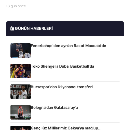
13 gün önce
GÜNÜN HABERLERI
Fenerbahçe'den ayrılan Bacot Maccabi'de
Toko Shengelia Dubai Basketball'da
Bursaspor'dan iki yabancı transferi
Bologna'dan Galatasaray'a
Genç Kız Millilerimiz Çekya'ya mağlup...