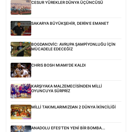
CESUR YÜREKLER DÜNYA ÜÇÜNCÜSÜ
SAKARYA BÜYÜKŞEHİR, DERİN'E EMANET
BOGDANOVİC: AVRUPA ŞAMPİYONLUĞU İÇİN
MÜCADELE EDECEĞİZ
CHRIS BOSH MIAMI'DE KALDI
KARŞIYAKA MALZEMECİSİNDEN MİLLİ
OYUNCUYA SÜRPRİZ
MİLLİ TAKIMLARIMIZDAN 2 DÜNYA İKİNCİLİĞİ
ANADOLU EFES'TEN YENİ BİR BOMBA...