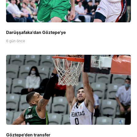
Darüşşafaka'dan Göztepe'ye
6 gün önce
Göztepe'den transfer