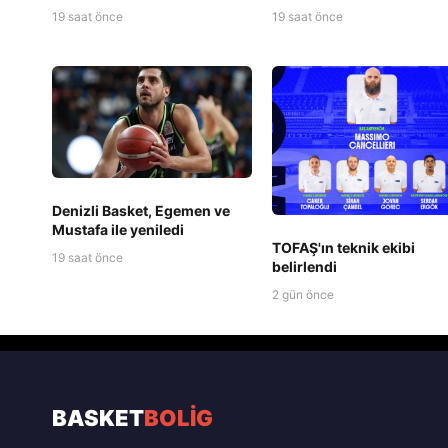
19 saat önce
19 saat önce
Denizli Basket, Egemen ve
Mustafa ile yeniledi
TOFAŞ'ın teknik ekibi
19 saat önce
belirlendi
2 gün önce
BASKET
BOLİG