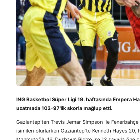
ING Basketbol Süper Ligi 19. haftasında Empera H
uzatmada 102-97'lik skorla mağlup etti.
Gaziantep'ten Trevis Jemar Simpson ile Fenerbahçe
isimileri olurlarken Gaziantep'te Kenneth Hayes 20, 
Mahmutoğlu 16, Dyshawn Pierre ise 13 sayıyla öne çık