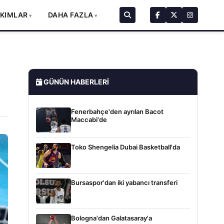
AKIMLAR
DAHA FAZLA
GÜNÜN HABERLERI
Fenerbahçe'den ayrılan Bacot
Maccabi'de
Toko Shengelia Dubai Basketball'da
Bursaspor'dan iki yabancı transferi
Bologna'dan Galatasaray'a