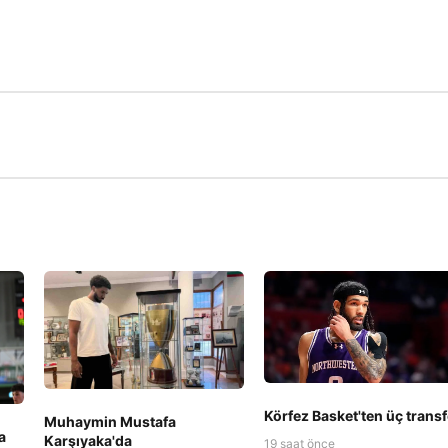
Körfez Basket'ten üç transf
Muhaymin Mustafa
a
Karşıyaka'da
19 saat önce