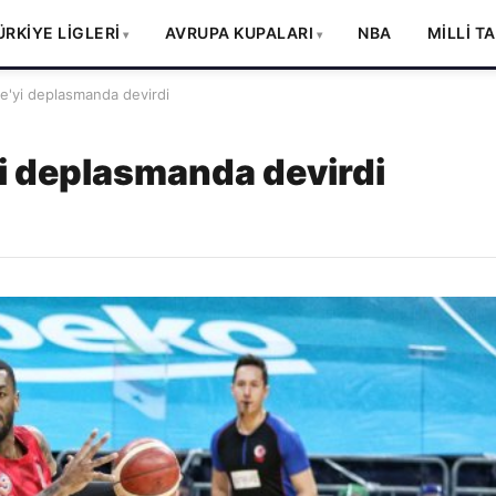
ÜRKİYE LİGLERİ
AVRUPA KUPALARI
NBA
MİLLİ T
'yi deplasmanda devirdi
i deplasmanda devirdi