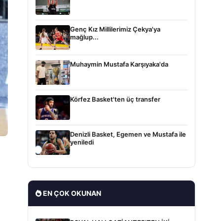
Genç Kız Millilerimiz Çekya'ya
mağlup...
Muhaymin Mustafa Karşıyaka'da
Körfez Basket'ten üç transfer
Denizli Basket, Egemen ve Mustafa ile
yeniledi
EN ÇOK OKUNAN