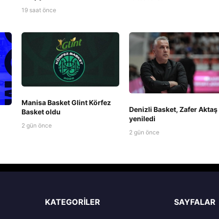
19 saat önce
Manisa Basket Glint Körfez
Denizli Basket, Zafer Aktaş 
Basket oldu
yeniledi
2 gün önce
2 gün önce
KATEGORILER
SAYFALAR