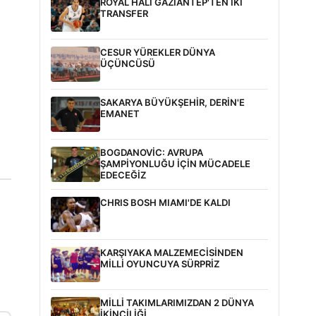
ROYAL HALI GAZİANTEP'TEN İKİ
TRANSFER
CESUR YÜREKLER DÜNYA
ÜÇÜNCÜSÜ
SAKARYA BÜYÜKŞEHİR, DERİN'E
EMANET
BOGDANOVİC: AVRUPA
ŞAMPİYONLUĞU İÇİN MÜCADELE
EDECEĞİZ
CHRIS BOSH MIAMI'DE KALDI
KARŞIYAKA MALZEMECİSİNDEN
MİLLİ OYUNCUYA SÜRPRİZ
MİLLİ TAKIMLARIMIZDAN 2 DÜNYA
İKİNCİLİĞİ