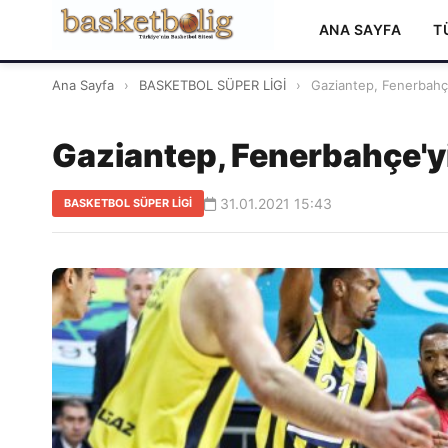
ANA SAYFA
T
Ana Sayfa
›
BASKETBOL SÜPER LİGİ
›
Gaziantep, Fenerbahçe
Gaziantep, Fenerbahçe'y
31.01.2021 15:43
BASKETBOL SÜPER LİGİ