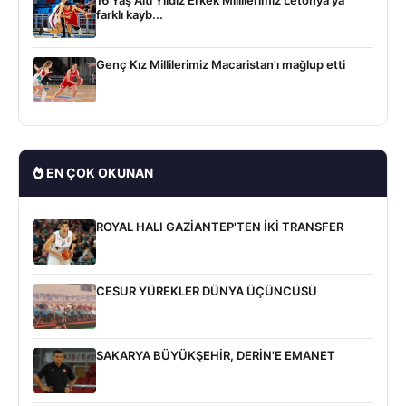
16 Yaş Altı Yıldız Erkek Millilerimiz Letonya'ya
farklı kayb...
Genç Kız Millilerimiz Macaristan'ı mağlup etti
EN ÇOK OKUNAN
ROYAL HALI GAZİANTEP'TEN İKİ TRANSFER
CESUR YÜREKLER DÜNYA ÜÇÜNCÜSÜ
SAKARYA BÜYÜKŞEHİR, DERİN'E EMANET