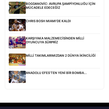
BOGDANOVİC: AVRUPA ŞAMPİYONLUĞU İÇİN
MÜCADELE EDECEĞİZ
CHRIS BOSH MIAMI'DE KALDI
KARŞIYAKA MALZEMECİSİNDEN MİLLİ
OYUNCUYA SÜRPRİZ
MİLLİ TAKIMLARIMIZDAN 2 DÜNYA İKİNCİLİĞİ
ANADOLU EFES'TEN YENİ BİR BOMBA...