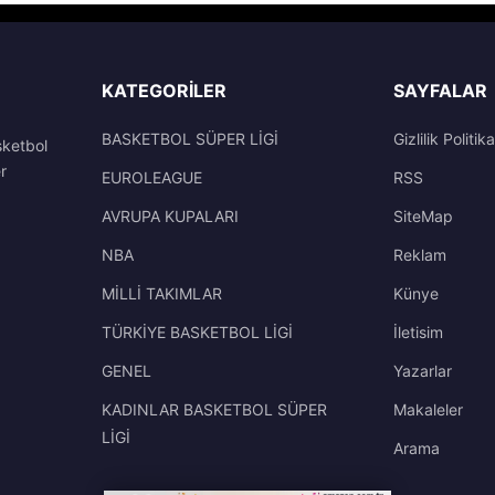
KATEGORILER
SAYFALAR
BASKETBOL SÜPER LİGİ
Gizlilik Politika
sketbol
r
EUROLEAGUE
RSS
AVRUPA KUPALARI
SiteMap
NBA
Reklam
MİLLİ TAKIMLAR
Künye
TÜRKİYE BASKETBOL LİGİ
İletisim
GENEL
Yazarlar
KADINLAR BASKETBOL SÜPER
Makaleler
LİGİ
Arama