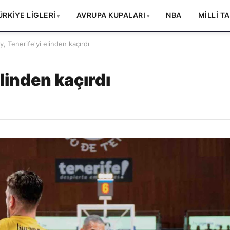
ÜRKİYE LİGLERİ
AVRUPA KUPALARI
NBA
MİLLİ T
, Tenerife'yi elinden kaçırdı
elinden kaçırdı