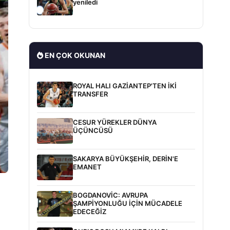
yeniledi
EN ÇOK OKUNAN
ROYAL HALI GAZİANTEP'TEN İKİ
TRANSFER
CESUR YÜREKLER DÜNYA
ÜÇÜNCÜSÜ
SAKARYA BÜYÜKŞEHİR, DERİN'E
EMANET
BOGDANOVİC: AVRUPA
ŞAMPİYONLUĞU İÇİN MÜCADELE
EDECEĞİZ