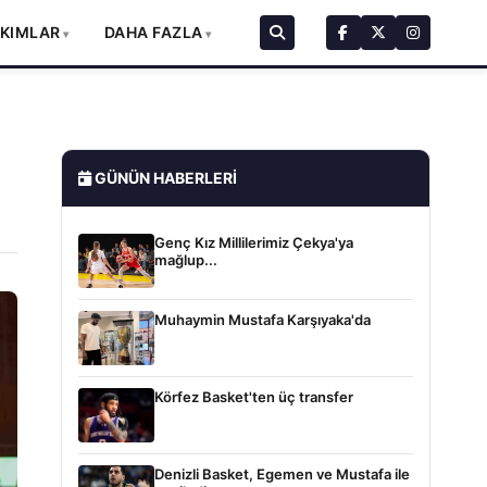
AKIMLAR
DAHA FAZLA
GÜNÜN HABERLERI
Genç Kız Millilerimiz Çekya'ya
mağlup...
Muhaymin Mustafa Karşıyaka'da
Körfez Basket'ten üç transfer
Denizli Basket, Egemen ve Mustafa ile