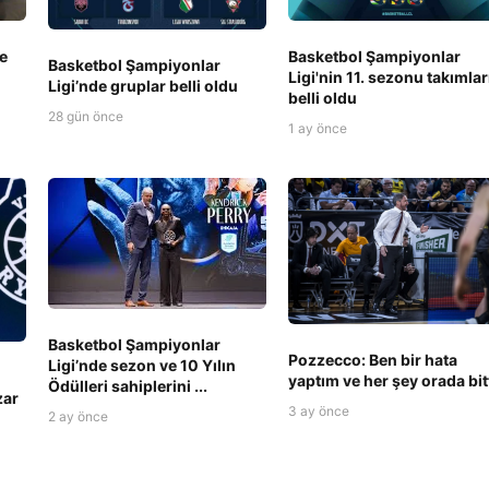
le
Basketbol Şampiyonlar
Basketbol Şampiyonlar
Ligi'nin 11. sezonu takımlar
Ligi’nde gruplar belli oldu
belli oldu
28 gün önce
1 ay önce
Basketbol Şampiyonlar
Pozzecco: Ben bir hata
Ligi’nde sezon ve 10 Yılın
yaptım ve her şey orada bit
Ödülleri sahiplerini ...
zar
3 ay önce
2 ay önce