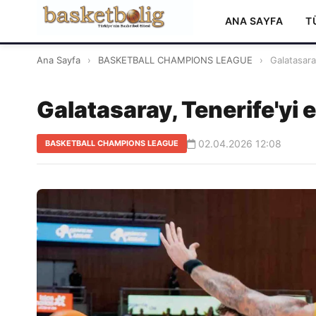
ANA SAYFA
T
Ana Sayfa
›
BASKETBALL CHAMPIONS LEAGUE
›
Galatasaray
Galatasaray, Tenerife'yi 
02.04.2026 12:08
BASKETBALL CHAMPIONS LEAGUE