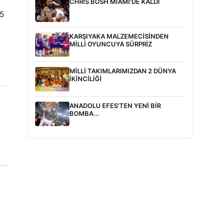
CHRIS BOSH MIAMI'DE KALDI
15
KARŞIYAKA MALZEMECİSİNDEN
MİLLİ OYUNCUYA SÜRPRİZ
MİLLİ TAKIMLARIMIZDAN 2 DÜNYA
İKİNCİLİĞİ
ANADOLU EFES'TEN YENİ BİR
BOMBA...