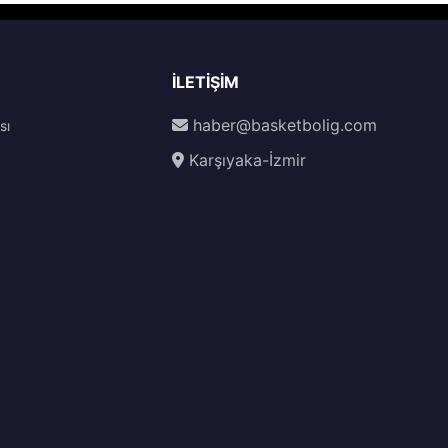
İLETIŞIM
haber@basketbolig.com
sı
Karşıyaka-İzmir