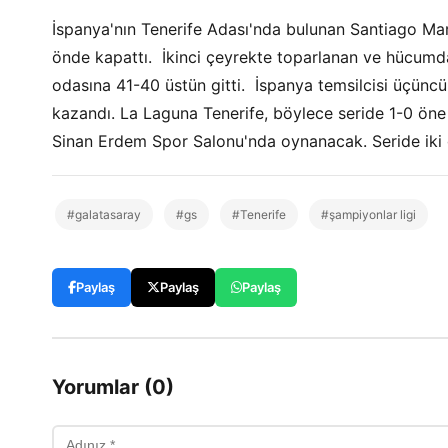
İspanya'nın Tenerife Adası'nda bulunan Santiago Mar
önde kapattı. İkinci çeyrekte toparlanan ve hücumda 
odasına 41-40 üstün gitti. İspanya temsilcisi üçüncü
kazandı. La Laguna Tenerife, böylece seride 1-0 öne
Sinan Erdem Spor Salonu'nda oynanacak. Seride iki g
#galatasaray
#gs
#Tenerife
#şampiyonlar ligi
Paylaş
Paylaş
Paylaş
Yorumlar (0)