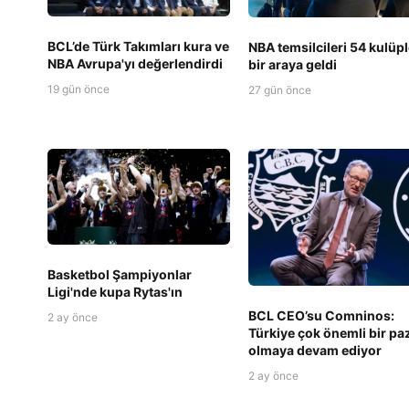
BCL’de Türk Takımları kura ve
NBA temsilcileri 54 kulüp
NBA Avrupa'yı değerlendirdi
bir araya geldi
19 gün önce
27 gün önce
Basketbol Şampiyonlar
Ligi'nde kupa Rytas'ın
BCL CEO’su Comninos:
2 ay önce
Türkiye çok önemli bir pa
olmaya devam ediyor
2 ay önce