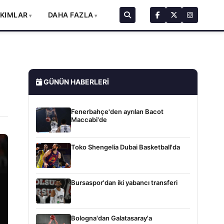
AKIMLAR
DAHA FAZLA
GÜNÜN HABERLERI
Fenerbahçe'den ayrılan Bacot
Maccabi'de
Toko Shengelia Dubai Basketball'da
Bursaspor'dan iki yabancı transferi
Bologna'dan Galatasaray'a