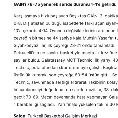
GAİN'i 78-75 yenerek seride durumu 1-1'e getirdi.
Karşılaşmaya hızlı başlayan Beşiktaş GAİN, 2. dakikad
0-8. Dış atıştan bulduğu isabetlerle farkı açan siyah-
10'a çıkardı: 4-14. Oyuncu değişikliklerinin ardında
çeyreğin bitmesine 44 saniye kala Muhsin Yaşar'ın tu
Siyah-beyazlılar, ilk çeyreği 23-21 önde tamamladı. İ
Petrucelli'nin üç sayılık basketiyle maçta ilk kez ön
sayılar buldu. Galatasaray MCT Technic, ilk yarıyı
Technic, pota altından skor üretmeye çalıştı. Beşikta
üstünlük kurarak, son çeyreğe 60-54 üstün gitti. So
Technic, savunmada sertliği artırarak rakibinin kolay
hücumlarını iyi değerlendiren sarı-kırmızılılar, 38. 
geçti: 70-69. Maçın devamında hata yapmayan Galat
1 beraberliği sağladı. Yarı finale yükselen takım 30
Salon
: Turkcell Basketbol Gelişim Merkezi