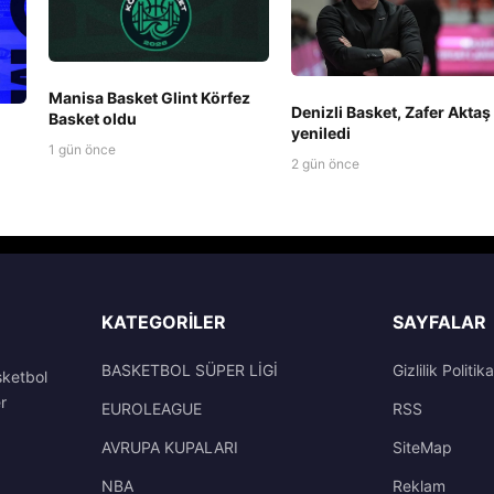
Manisa Basket Glint Körfez
Denizli Basket, Zafer Aktaş 
Basket oldu
yeniledi
1 gün önce
2 gün önce
KATEGORILER
SAYFALAR
BASKETBOL SÜPER LİGİ
Gizlilik Politika
sketbol
r
EUROLEAGUE
RSS
AVRUPA KUPALARI
SiteMap
NBA
Reklam