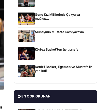
Genç Kız Millilerimiz Çekya'ya
mağlup...
Muhaymin Mustafa Karşıyaka'da
Körfez Basket'ten üç transfer
Denizli Basket, Egemen ve Mustafa ile
yeniledi
EN ÇOK OKUNAN
aş