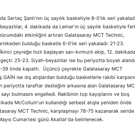
a Sertaç Şanlı'nın üç sayılık basketiyle 8-0'lık seri yakaladı
beyazlılar, 4. dakikada da Lemar'ın üç sayılık basketiyle far
n hücumdaki etkinliğini artıran Galatasaray MCT Technic,
rnikeden bulduğu basketle 6-0'lık seri yakaladı: 21-23.
kinci çeyreğe hızlı başlayan sarı-kırmızılı ekip, 12. dakikad
e geçti: 25-23. Siyah-beyazlılar ise bu periyotta boyalı alan
 40-39 önde kapattı. Üçüncü çeyrekte Galatasaray MCT
ş GAİN ise dış atışlardan bulduğu basketlerle rakibi karşısı
n periyotta taraftar desteğini arkasına alan Galatasaray M
 sayı bulmasını engelledi. Rakibinin top kayıplarını ve boş
dakikada McCollum'un kullandığı serbest atışla yeniden önde
asaray MCT Technic, karşılaşmayı 78-75 kazanarak seride 
 Mayıs Cumartesi günü Akatlar'da belirlenecek.