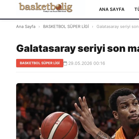
ANA SAYFA
T
Ana Sayfa
›
BASKETBOL SÜPER LİGİ
›
Galatasaray seriyi son
Galatasaray seriyi son m
29.05.2026 00:16
BASKETBOL SÜPER LİGİ