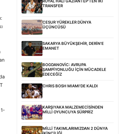
ROYAL HALI GAZİANTEP'TEN İKİ
TRANSFER
:
CESUR YÜREKLER DÜNYA
kı
ÜÇÜNCÜSÜ
SAKARYA BÜYÜKŞEHİR, DERİN'E
EMANET
a
dan
BOGDANOVİC: AVRUPA
ŞAMPİYONLUĞU İÇİN MÜCADELE
EDECEĞİZ
nda
CT
CHRIS BOSH MIAMI'DE KALDI
KARŞIYAKA MALZEMECİSİNDEN
1-
MİLLİ OYUNCUYA SÜRPRİZ
MİLLİ TAKIMLARIMIZDAN 2 DÜNYA
İKİNCİLİĞİ