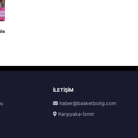
ile
İLETIŞIM
haber@basketbolig.com
sı
Karşıyaka-İzmir