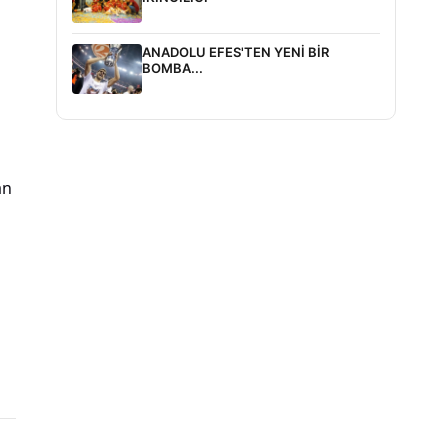
ANADOLU EFES'TEN YENİ BİR
BOMBA...
an