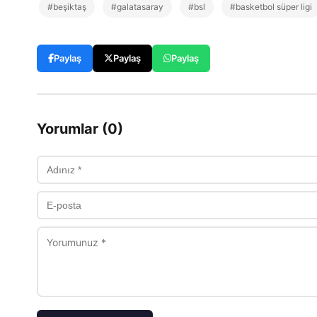
#beşiktaş
#galatasaray
#bsl
#basketbol süper ligi
Paylaş
Paylaş
Paylaş
Yorumlar (0)