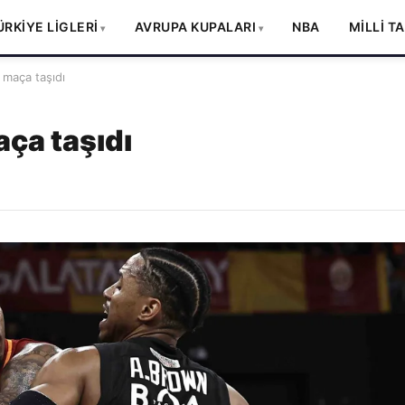
ÜRKİYE LİGLERİ
AVRUPA KUPALARI
NBA
MİLLİ T
 maça taşıdı
aça taşıdı