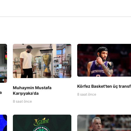
Körfez Basket'ten üç transf
Muhaymin Mustafa
a
Karşıyaka'da
8 saat önce
8 saat önce