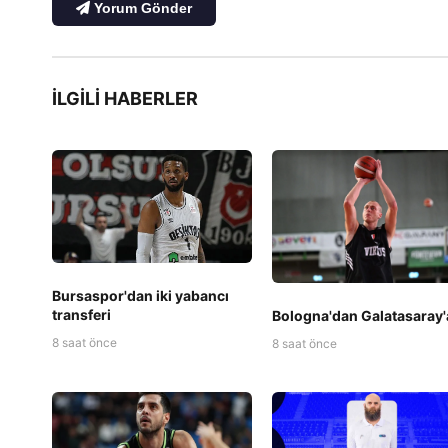
Yorum Gönder
İLGILI HABERLER
Bursaspor'dan iki yabancı
transferi
Bologna'dan Galatasaray'
8 saat önce
8 saat önce