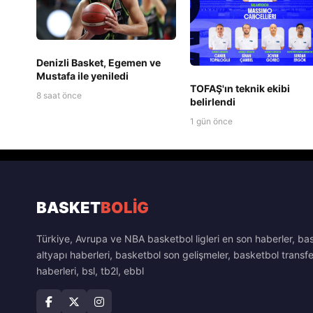
Denizli Basket, Egemen ve
Mustafa ile yeniledi
TOFAŞ'ın teknik ekibi
8 saat önce
belirlendi
1 gün önce
BASKET
BOLİG
Türkiye, Avrupa ve NBA basketbol ligleri en son haberler, ba
altyapı haberleri, basketbol son gelişmeler, basketbol transfe
haberleri, bsl, tb2l, ebbl