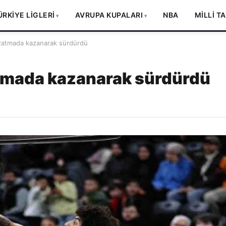
ÜRKİYE LİGLERİ
AVRUPA KUPALARI
NBA
MİLLİ T
uzatmada kazanarak sürdürdü
atmada kazanarak sürdürdü