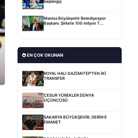
başlangıç
Manisa Büyükşehir Belediyespor
Başkanı: Şirkete 100 milyon T...
EN ÇOK OKUNAN
ROYAL HALI GAZİANTEP'TEN İKİ
TRANSFER
CESUR YÜREKLER DÜNYA
ÜÇÜNCÜSÜ
SAKARYA BÜYÜKŞEHİR, DERİN'E
EMANET