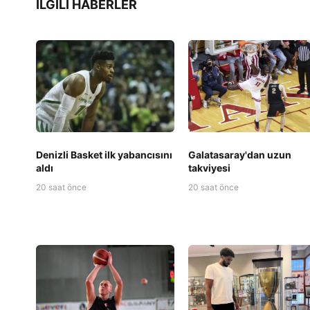
İLGILI HABERLER
Denizli Basket ilk yabancısını
Galatasaray'dan uzun
aldı
takviyesi
20 saat önce
20 saat önce