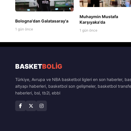
Muhaymin Mustafa
Bologna'dan Galatasaray'a
Karşıyaka'da
1 gün önce
1 gün önce
BASKET
BOLİG
Türkiye, Avrupa ve NBA basketbol ligleri en son haberler, ba
altyapı haberleri, basketbol son gelişmeler, basketbol transfe
haberleri, bsl, tb2l, ebbl