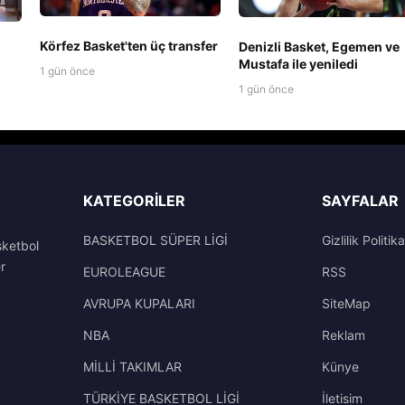
Körfez Basket'ten üç transfer
Denizli Basket, Egemen ve
Mustafa ile yeniledi
1 gün önce
1 gün önce
KATEGORILER
SAYFALAR
BASKETBOL SÜPER LİGİ
Gizlilik Politika
sketbol
r
EUROLEAGUE
RSS
AVRUPA KUPALARI
SiteMap
NBA
Reklam
MİLLİ TAKIMLAR
Künye
TÜRKİYE BASKETBOL LİGİ
İletisim