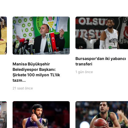
Bursaspor'dan iki yabancı
transferi
Manisa Büyükşehir
Belediyespor Başkanı:
1 gün önce
Şirkete 100 milyon TL'lik
tazm...
21 saat önce