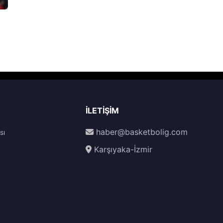
İLETIŞIM
haber@basketbolig.com
sı
Karşıyaka-İzmir