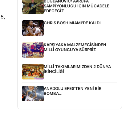
BOGDANOVİC: AVRUPA
ŞAMPİYONLUĞU İÇİN MÜCADELE
EDECEĞİZ
 5,
CHRIS BOSH MIAMI'DE KALDI
KARŞIYAKA MALZEMECİSİNDEN
MİLLİ OYUNCUYA SÜRPRİZ
MİLLİ TAKIMLARIMIZDAN 2 DÜNYA
İKİNCİLİĞİ
ANADOLU EFES'TEN YENİ BİR
BOMBA...