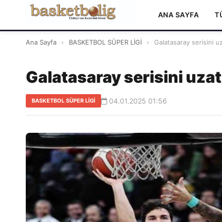
ANA SAYFA
T
Ana Sayfa
›
BASKETBOL SÜPER LİGİ
›
Galatasaray serisini 
Galatasaray serisini uz
04.01.2025 01:56
BASKETBOL SÜPER LİGİ