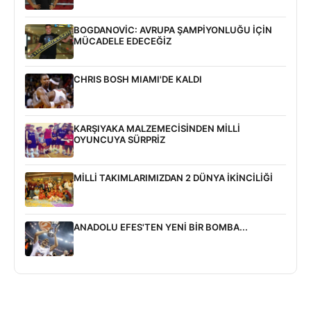
BOGDANOVİC: AVRUPA ŞAMPİYONLUĞU İÇİN
MÜCADELE EDECEĞİZ
CHRIS BOSH MIAMI'DE KALDI
KARŞIYAKA MALZEMECİSİNDEN MİLLİ
OYUNCUYA SÜRPRİZ
MİLLİ TAKIMLARIMIZDAN 2 DÜNYA İKİNCİLİĞİ
ANADOLU EFES'TEN YENİ BİR BOMBA...