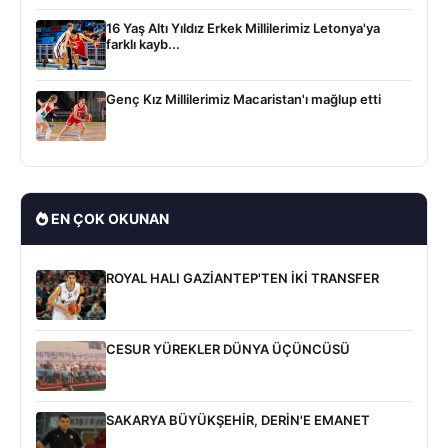
16 Yaş Altı Yıldız Erkek Millilerimiz Letonya'ya
farklı kayb...
Genç Kız Millilerimiz Macaristan'ı mağlup etti
EN ÇOK OKUNAN
ROYAL HALI GAZİANTEP'TEN İKİ TRANSFER
CESUR YÜREKLER DÜNYA ÜÇÜNCÜSÜ
SAKARYA BÜYÜKŞEHİR, DERİN'E EMANET