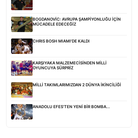
BOGDANOVİC: AVRUPA ŞAMPİYONLUĞU İÇİN
MÜCADELE EDECEĞİZ
CHRIS BOSH MIAMI'DE KALDI
KARŞIYAKA MALZEMECİSİNDEN MİLLİ
OYUNCUYA SÜRPRİZ
MİLLİ TAKIMLARIMIZDAN 2 DÜNYA İKİNCİLİĞİ
ANADOLU EFES'TEN YENİ BİR BOMBA...