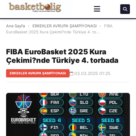
Ana Sayfa
›
ERKEKLER AVRUPA ŞAMPİYONASI
›
FIBA
EuroBasket 2025 Kura Çekimi?nde Türkiye 4. to...
FIBA EuroBasket 2025 Kura
Çekimi?nde Türkiye 4. torbada
03.03.2025 01:25
ERKEKLER AVRUPA ŞAMPİYONASI