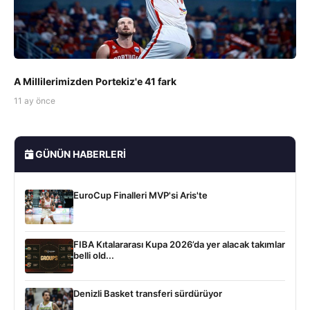
A Millilerimizden Portekiz'e 41 fark
11 ay önce
GÜNÜN HABERLERI
EuroCup Finalleri MVP'si Aris'te
FIBA Kıtalararası Kupa 2026’da yer alacak takımlar
belli old...
Denizli Basket transferi sürdürüyor