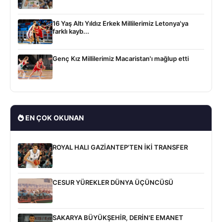
16 Yaş Altı Yıldız Erkek Millilerimiz Letonya'ya
farklı kayb...
Genç Kız Millilerimiz Macaristan'ı mağlup etti
EN ÇOK OKUNAN
ROYAL HALI GAZİANTEP'TEN İKİ TRANSFER
CESUR YÜREKLER DÜNYA ÜÇÜNCÜSÜ
SAKARYA BÜYÜKŞEHİR, DERİN'E EMANET