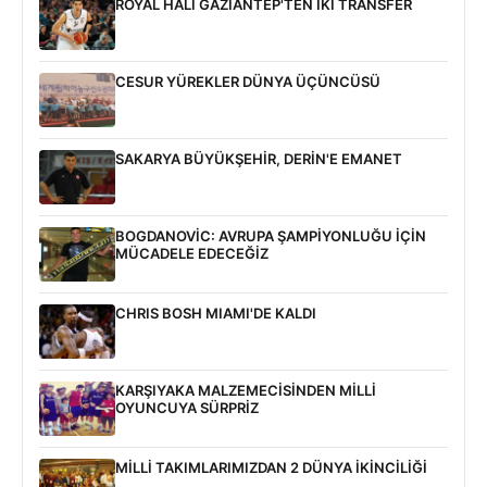
ROYAL HALI GAZİANTEP'TEN İKİ TRANSFER
CESUR YÜREKLER DÜNYA ÜÇÜNCÜSÜ
SAKARYA BÜYÜKŞEHİR, DERİN'E EMANET
BOGDANOVİC: AVRUPA ŞAMPİYONLUĞU İÇİN
MÜCADELE EDECEĞİZ
CHRIS BOSH MIAMI'DE KALDI
KARŞIYAKA MALZEMECİSİNDEN MİLLİ
OYUNCUYA SÜRPRİZ
MİLLİ TAKIMLARIMIZDAN 2 DÜNYA İKİNCİLİĞİ