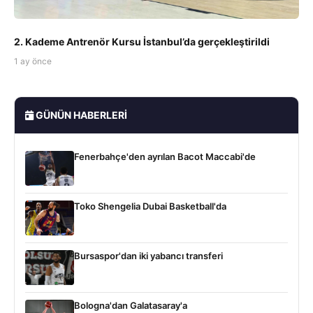
2. Kademe Antrenör Kursu İstanbul’da gerçekleştirildi
1 ay önce
GÜNÜN HABERLERI
Fenerbahçe'den ayrılan Bacot Maccabi'de
Toko Shengelia Dubai Basketball'da
Bursaspor'dan iki yabancı transferi
Bologna'dan Galatasaray'a