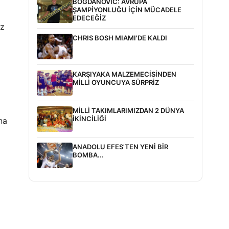
BOGDANOVİC: AVRUPA
ŞAMPİYONLUĞU İÇİN MÜCADELE
EDECEĞİZ
iz
CHRIS BOSH MIAMI'DE KALDI
KARŞIYAKA MALZEMECİSİNDEN
MİLLİ OYUNCUYA SÜRPRİZ
MİLLİ TAKIMLARIMIZDAN 2 DÜNYA
İKİNCİLİĞİ
na
ANADOLU EFES'TEN YENİ BİR
BOMBA...