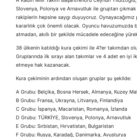
A Kadın Milli Takım Başantrenörü Ceyhun Yıldızoğl
Slovenya, Polonya ve Arnavutluk ile gruptan çıkmak
rakiplerin hepsine saygı duyuyoruz. Oynayacağımız
kararlılık çok önemli olacak. Oyuncu havuzumuzda bu
atmadan, akıllı bir şekilde mücadele edeceğine yüre
38 ülkenin katıldığı kura çekimi ile 4?er takımdan o
Gruplarında ilk sırayı alan takımlar ve 4 adet en i
etmeye hak kazanacak.
Kura çekiminin ardından oluşan gruplar şu şekilde:
A Grubu: Belçika, Bosna Hersek, Almanya, Kuzey M
B Grubu: Fransa, Ukrayna, Litvanya, Finlandiya
C Grubu: İspanya, Macaristan, Romanya, İzlanda
D Grubu: TÜRKİYE, Slovenya, Polonya, Arnavutluk
E Grubu: Sırbistan, Hırvatistan, Bulgaristan
F Grubu: Rusya, Karadağ, Danimarka, Avusturya