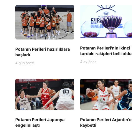
Potanın Perileri'nin ikinci
Potanın Perileri hazırlıklara
turdaki rakipleri belli oldu
başladı
4 ay önce
4 gün önce
Potanın Perileri Japonya
Potanın Perileri Arjantin'e
engelini aştı
kaybetti