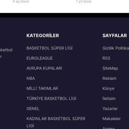
4 ay önce
1 yıl önce
KATEGORILER
SAYFALAR
BASKETBOL SÜPER LİGİ
Gizlilik Politika
sketbol
r
EUROLEAGUE
RSS
AVRUPA KUPALARI
SiteMap
NBA
Reklam
MİLLİ TAKIMLAR
Künye
TÜRKİYE BASKETBOL LİGİ
İletisim
GENEL
Yazarlar
KADINLAR BASKETBOL SÜPER
Makaleler
LİGİ
Arama