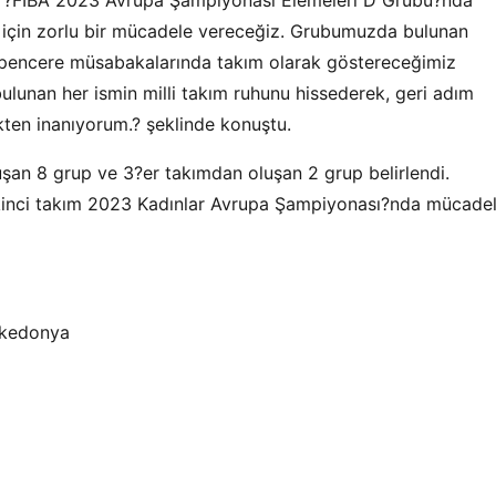
u, ?FIBA 2023 Avrupa Şampiyonası Elemeleri D Grubu?nda
 için zorlu bir mücadele vereceğiz. Grubumuzda bulunan
 pencere müsabakalarında takım olarak göstereceğimiz
lunan her ismin milli takım ruhunu hissederek, geri adım
kten inanıyorum.? şeklinde konuştu.
luşan 8 grup ve 3?er takımdan oluşan 2 grup belirlendi.
yi ikinci takım 2023 Kadınlar Avrupa Şampiyonası?nda mücade
akedonya