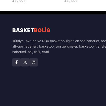
4 ay önce
4 ay önce
BASKET
BOLİG
Türkiye, Avrupa ve NBA basketbol ligleri en son haberler, ba
altyapı haberleri, basketbol son gelişmeler, basketbol transfe
haberleri, bsl, tb2l, ebbl