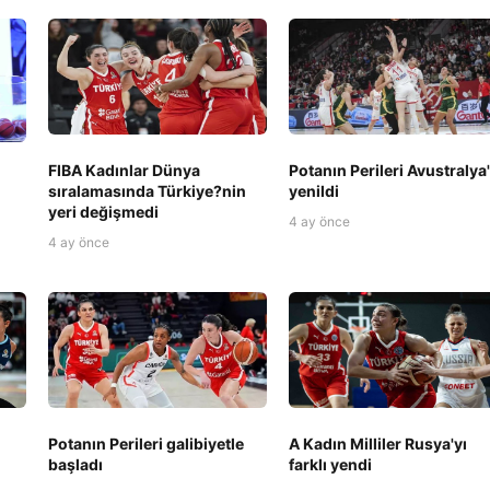
FIBA Kadınlar Dünya
Potanın Perileri Avustralya
sıralamasında Türkiye?nin
yenildi
yeri değişmedi
4 ay önce
4 ay önce
Potanın Perileri galibiyetle
A Kadın Milliler Rusya'yı
başladı
farklı yendi