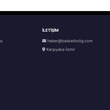
İLETIŞIM
haber@basketbolig.com
sı
Karşıyaka-İzmir