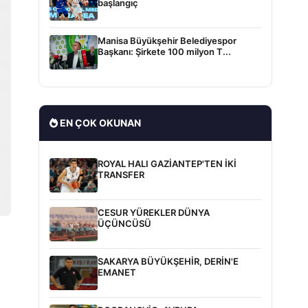
başlangıç
Manisa Büyükşehir Belediyespor
Başkanı: Şirkete 100 milyon T...
EN ÇOK OKUNAN
ROYAL HALI GAZİANTEP'TEN İKİ
TRANSFER
CESUR YÜREKLER DÜNYA
ÜÇÜNCÜSÜ
SAKARYA BÜYÜKŞEHİR, DERİN'E
EMANET