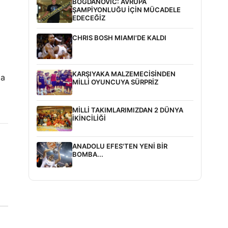
BOGDANOVİC: AVRUPA
ŞAMPİYONLUĞU İÇİN MÜCADELE
EDECEĞİZ
CHRIS BOSH MIAMI'DE KALDI
KARŞIYAKA MALZEMECİSİNDEN
da
MİLLİ OYUNCUYA SÜRPRİZ
MİLLİ TAKIMLARIMIZDAN 2 DÜNYA
İKİNCİLİĞİ
ANADOLU EFES'TEN YENİ BİR
BOMBA...