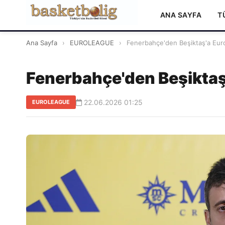
ANA SAYFA
T
Ana Sayfa
›
EUROLEAGUE
›
Fenerbahçe'den Beşiktaş'a Euro
Fenerbahçe'den Beşiktaş
22.06.2026 01:25
EUROLEAGUE