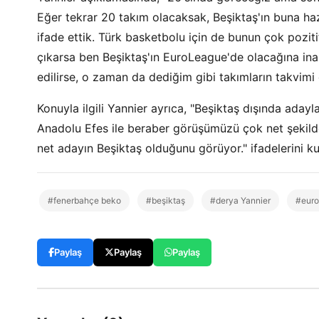
Eğer tekrar 20 takım olacaksak, Beşiktaş'ın buna h
ifade ettik. Türk basketbolu için de bunun çok pozit
çıkarsa ben Beşiktaş'ın EuroLeague'de olacağına in
edilirse, o zaman da dediğim gibi takımların takvimi 
Konuyla ilgili Yannier ayrıca, "Beşiktaş dışında aday
Anadolu Efes ile beraber görüşümüzü çok net şekild
net adayın Beşiktaş olduğunu görüyor." ifadelerini k
#fenerbahçe beko
#beşiktaş
#derya Yannier
#euro
Paylaş
Paylaş
Paylaş