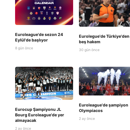
Euroleague'de sezon 24
Eurolegue'de Türkiye'den
Eylül'de başlıyor
beş hakem
8 gün önce
30 gün önce
Euroleague'de şampiyon
Eurocup Şampiyonu JL
Olympiacos
Bourg Euroleague'de yer
2 ay önce
almayacak
2 ay önce