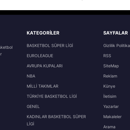
KATEGORILER
SAYFALAR
BASKETBOL SÜPER LİGİ
Gizlilik Politika
sketbol
r
EUROLEAGUE
RSS
AVRUPA KUPALARI
SiteMap
NBA
Reklam
MİLLİ TAKIMLAR
Künye
TÜRKİYE BASKETBOL LİGİ
İletisim
GENEL
Yazarlar
KADINLAR BASKETBOL SÜPER
Makaleler
LİGİ
Arama