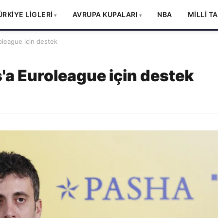
ÜRKİYE LİGLERİ
AVRUPA KUPALARI
NBA
MİLLİ T
league için destek
'a Euroleague için destek