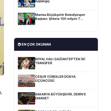
başlangıç
Manisa Büyükşehir Belediyespor
Başkanı: Şirkete 100 milyon T...
EN ÇOK OKUNAN
ROYAL HALI GAZİANTEP'TEN İKİ
TRANSFER
CESUR YÜREKLER DÜNYA
ÜÇÜNCÜSÜ
k,
SAKARYA BÜYÜKŞEHİR, DERİN'E
EMANET