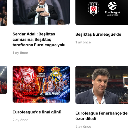
Serdar Adalı: Beşiktaş
Beşiktaş Euroleague'de
camiasına, Beşiktaş
1 ay önce
taraftarına Euroleague yakı...
1 ay önce
Euroleague'de final günü
Euroleague Fenerbahçe'de
özür diledi
2 ay önce
2 ay önce