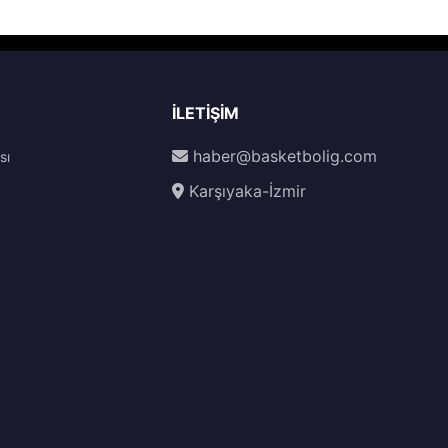
İLETIŞIM
haber@basketbolig.com
sı
Karşıyaka-İzmir