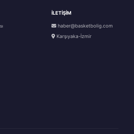
İLETIŞIM
haber@basketbolig.com
sı
Karşıyaka-İzmir