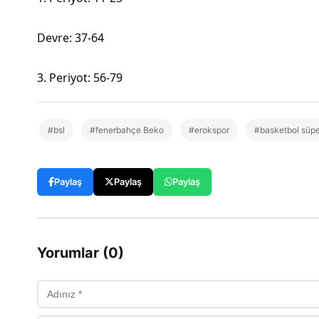
Devre: 37-64
3. Periyot: 56-79
#bsl
#fenerbahçe Beko
#erokspor
#basketbol süper
Paylaş
Paylaş
Paylaş
Yorumlar (0)