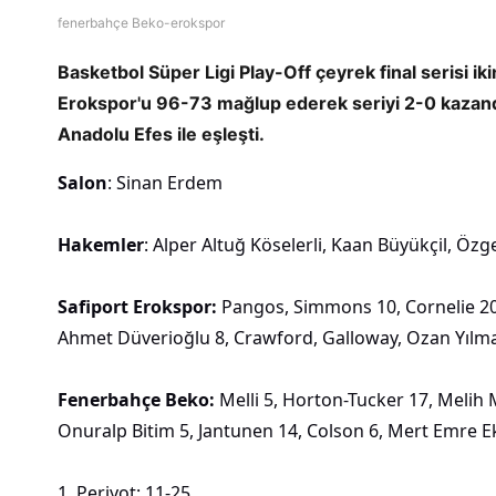
fenerbahçe Beko-erokspor
Basketbol Süper Ligi Play-Off çeyrek final serisi
Erokspor'u 96-73 mağlup ederek seriyi 2-0 kazandı 
Anadolu Efes ile eşleşti.
Salon
: Sinan Erdem
Hakemler
: Alper Altuğ Köselerli, Kaan Büyükçil, Öz
Safiport Erokspor:
Pangos, Simmons 10, Cornelie 20,
Ahmet Düverioğlu 8, Crawford, Galloway, Ozan Yılm
Fenerbahçe Beko:
Melli 5, Horton-Tucker 17, Melih 
Onuralp Bitim 5, Jantunen 14, Colson 6, Mert Emre 
1. Periyot: 11-25