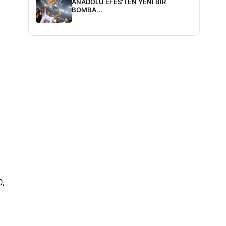
ANADOLU EFES'TEN YENİ BİR
BOMBA...
0,