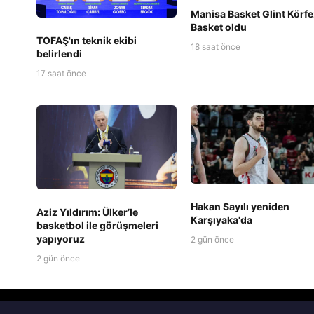
Manisa Basket Glint Körfe
Basket oldu
TOFAŞ'ın teknik ekibi
18 saat önce
belirlendi
17 saat önce
Hakan Sayılı yeniden
Aziz Yıldırım: Ülker’le
Karşıyaka'da
basketbol ile görüşmeleri
yapıyoruz
2 gün önce
2 gün önce