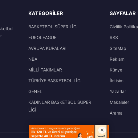
KATEGORILER
SAYFALAR
BASKETBOL SÜPER LİGİ
Gizlilik Politika
sketbol
r
EUROLEAGUE
RSS
AVRUPA KUPALARI
SiteMap
NBA
Reklam
MİLLİ TAKIMLAR
Künye
TÜRKİYE BASKETBOL LİGİ
İletisim
GENEL
Yazarlar
KADINLAR BASKETBOL SÜPER
Makaleler
LİGİ
Arama