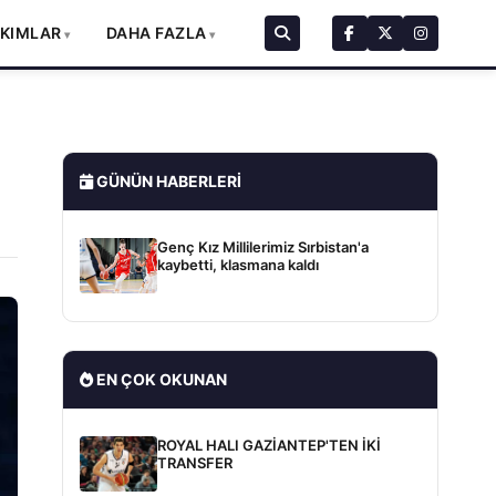
AKIMLAR
DAHA FAZLA
GÜNÜN HABERLERI
Genç Kız Millilerimiz Sırbistan'a
kaybetti, klasmana kaldı
EN ÇOK OKUNAN
ROYAL HALI GAZİANTEP'TEN İKİ
TRANSFER