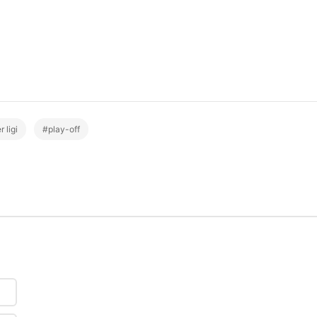
 ligi
#play-off