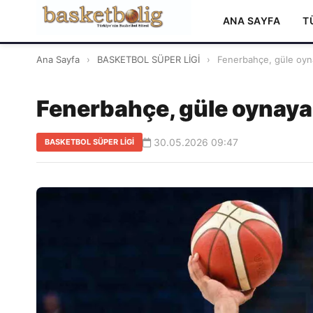
ANA SAYFA
T
Ana Sayfa
›
BASKETBOL SÜPER LİGİ
›
Fenerbahçe, güle oynay
Fenerbahçe, güle oynaya 
30.05.2026 09:47
BASKETBOL SÜPER LİGİ