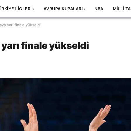
ÜRKİYE LİGLERİ
AVRUPA KUPALARI
NBA
MİLLİ T
a yarı finale yükseldi
yarı finale yükseldi