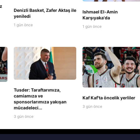
z
Denizli Basket, Zafer Aktaş ile
Ishmael El-Amin
yeniledi
Karşıyaka'da
1 gün önce
1 gün önce
Tusder: Taraftarımıza,
camiamıza ve
Kaf Kaf'ta öncelik yerliler
sponsorlarımıza yakışan
3 gün önce
mücadeleci...
3 gün önce