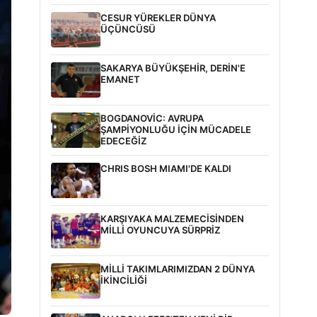
CESUR YÜREKLER DÜNYA
ÜÇÜNCÜSÜ
SAKARYA BÜYÜKŞEHİR, DERİN'E
EMANET
BOGDANOVİC: AVRUPA
ŞAMPİYONLUĞU İÇİN MÜCADELE
EDECEĞİZ
CHRIS BOSH MIAMI'DE KALDI
KARŞIYAKA MALZEMECİSİNDEN
MİLLİ OYUNCUYA SÜRPRİZ
MİLLİ TAKIMLARIMIZDAN 2 DÜNYA
İKİNCİLİĞİ