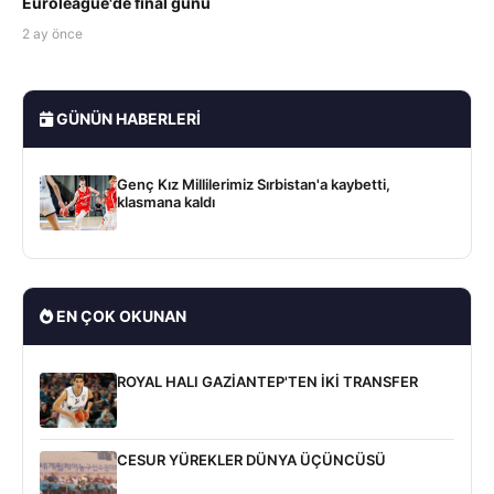
Euroleague'de final günü
2 ay önce
GÜNÜN HABERLERI
Genç Kız Millilerimiz Sırbistan'a kaybetti,
klasmana kaldı
EN ÇOK OKUNAN
ROYAL HALI GAZİANTEP'TEN İKİ TRANSFER
CESUR YÜREKLER DÜNYA ÜÇÜNCÜSÜ