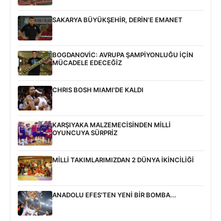
SAKARYA BÜYÜKŞEHİR, DERİN'E EMANET
BOGDANOVİC: AVRUPA ŞAMPİYONLUĞU İÇİN
MÜCADELE EDECEĞİZ
CHRIS BOSH MIAMI'DE KALDI
KARŞIYAKA MALZEMECİSİNDEN MİLLİ
OYUNCUYA SÜRPRİZ
MİLLİ TAKIMLARIMIZDAN 2 DÜNYA İKİNCİLİĞİ
ANADOLU EFES'TEN YENİ BİR BOMBA...