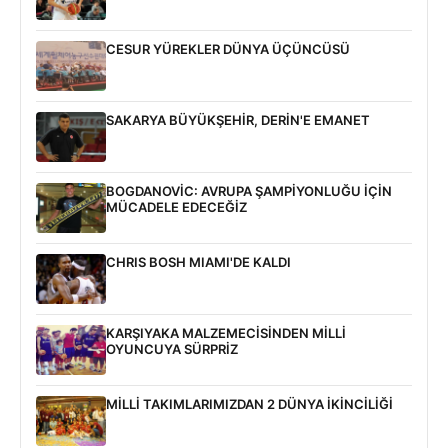
CESUR YÜREKLER DÜNYA ÜÇÜNCÜSÜ
SAKARYA BÜYÜKŞEHİR, DERİN'E EMANET
BOGDANOVİC: AVRUPA ŞAMPİYONLUĞU İÇİN
MÜCADELE EDECEĞİZ
CHRIS BOSH MIAMI'DE KALDI
KARŞIYAKA MALZEMECİSİNDEN MİLLİ
OYUNCUYA SÜRPRİZ
MİLLİ TAKIMLARIMIZDAN 2 DÜNYA İKİNCİLİĞİ