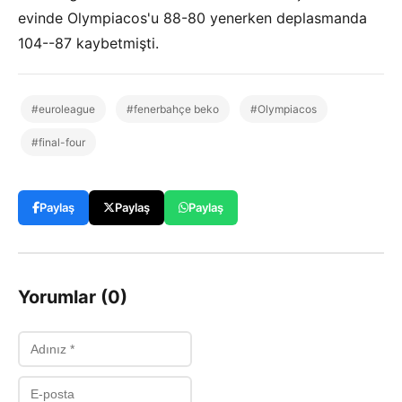
evinde Olympiacos'u 88-80 yenerken deplasmanda
104--87 kaybetmişti.
#euroleague
#fenerbahçe beko
#Olympiacos
#final-four
Paylaş
Paylaş
Paylaş
Yorumlar (0)