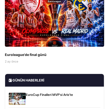
Euroleague'de final günü
2 ay önce
GÜNÜN HABERLERI
EuroCup Finalleri MVP'si Aris'te