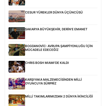
CESUR YÜREKLER DÜNYA ÜÇÜNCÜSÜ
SAKARYA BÜYÜKŞEHİR, DERİN'E EMANET
BOGDANOVİC: AVRUPA ŞAMPİYONLUĞU İÇİN
MÜCADELE EDECEĞİZ
CHRIS BOSH MIAMI'DE KALDI
KARŞIYAKA MALZEMECİSİNDEN MİLLİ
OYUNCUYA SÜRPRİZ
MİLLİ TAKIMLARIMIZDAN 2 DÜNYA İKİNCİLİĞİ