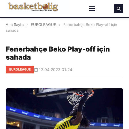
Ana Sayfa
›
EUROLEAGUE
›
Fenerbahçe Beko Play-off için
sahada
Fenerbahçe Beko Play-off için
sahada
12.04.2023 01:24
EUROLEAGUE