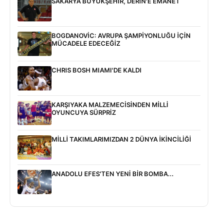
SAKARYA BÜYÜKŞEHİR, DERİN'E EMANET
BOGDANOVİC: AVRUPA ŞAMPİYONLUĞU İÇİN
MÜCADELE EDECEĞİZ
CHRIS BOSH MIAMI'DE KALDI
KARŞIYAKA MALZEMECİSİNDEN MİLLİ
OYUNCUYA SÜRPRİZ
MİLLİ TAKIMLARIMIZDAN 2 DÜNYA İKİNCİLİĞİ
ANADOLU EFES'TEN YENİ BİR BOMBA...