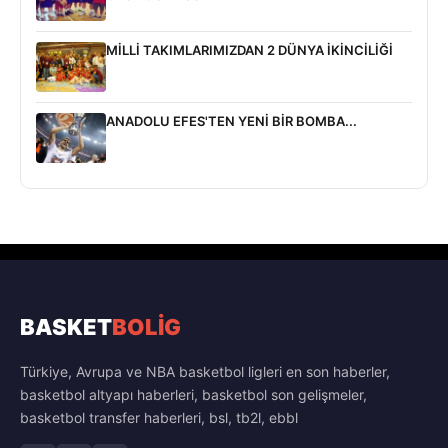
MİLLİ TAKIMLARIMIZDAN 2 DÜNYA İKİNCİLİĞİ
ANADOLU EFES'TEN YENİ BİR BOMBA...
BASKET
BOLİG
Türkiye, Avrupa ve NBA basketbol ligleri en son haberler,
basketbol altyapı haberleri, basketbol son gelişmeler,
basketbol transfer haberleri, bsl, tb2l, ebbl