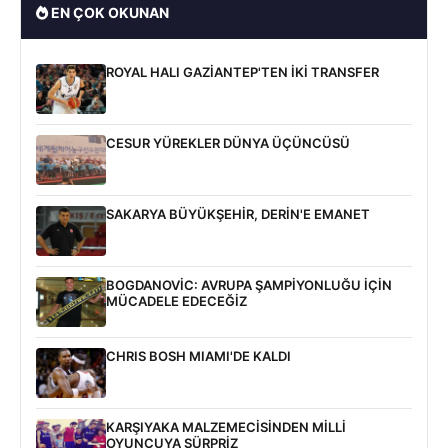
EN ÇOK OKUNAN
ROYAL HALI GAZİANTEP'TEN İKİ TRANSFER
CESUR YÜREKLER DÜNYA ÜÇÜNCÜSÜ
SAKARYA BÜYÜKŞEHİR, DERİN'E EMANET
BOGDANOVİC: AVRUPA ŞAMPİYONLUĞU İÇİN
MÜCADELE EDECEĞİZ
CHRIS BOSH MIAMI'DE KALDI
KARŞIYAKA MALZEMECİSİNDEN MİLLİ
OYUNCUYA SÜRPRİZ