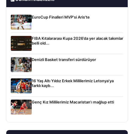
EuroCup Finalleri MVP'si Aris'te
FIBA Kıtalararası Kupa 2026’da yer alacak takımlar
belli old...
Denizli Basket transferi sürdürüyor
16 Yaş Altı Yıldız Erkek Millilerimiz Letonya'ya
farklı kayb...
Genç Kız Millilerimiz Macaristan'ı mağlup etti