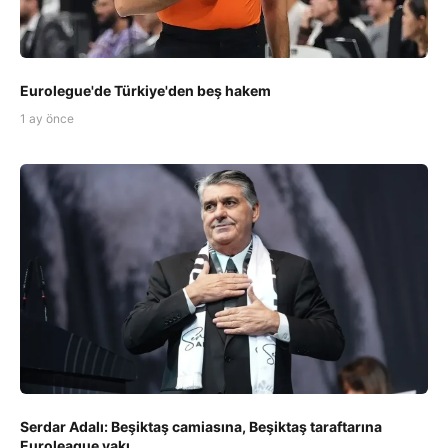
Eurolegue'de Türkiye'den beş hakem
1 ay önce
Serdar Adalı: Beşiktaş camiasına, Beşiktaş taraftarına
Euroleague yakı...