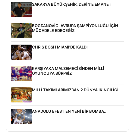
SAKARYA BÜYÜKŞEHİR, DERİN'E EMANET
BOGDANOVİC: AVRUPA ŞAMPİYONLUĞU İÇİN
MÜCADELE EDECEĞİZ
CHRIS BOSH MIAMI'DE KALDI
KARŞIYAKA MALZEMECİSİNDEN MİLLİ
OYUNCUYA SÜRPRİZ
MİLLİ TAKIMLARIMIZDAN 2 DÜNYA İKİNCİLİĞİ
ANADOLU EFES'TEN YENİ BİR BOMBA...