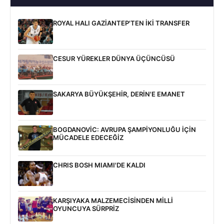
ROYAL HALI GAZİANTEP'TEN İKİ TRANSFER
CESUR YÜREKLER DÜNYA ÜÇÜNCÜSÜ
SAKARYA BÜYÜKŞEHİR, DERİN'E EMANET
BOGDANOVİC: AVRUPA ŞAMPİYONLUĞU İÇİN
MÜCADELE EDECEĞİZ
CHRIS BOSH MIAMI'DE KALDI
KARŞIYAKA MALZEMECİSİNDEN MİLLİ
OYUNCUYA SÜRPRİZ