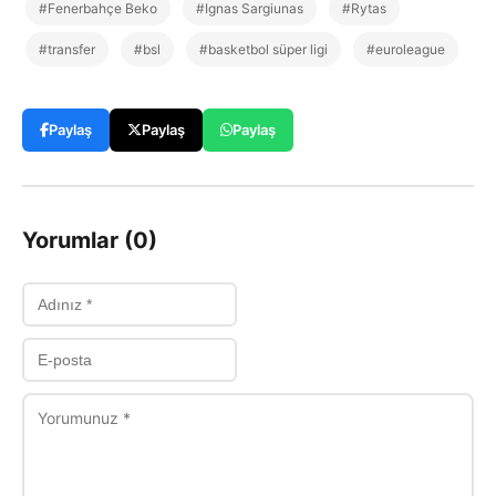
#Fenerbahçe Beko
#Ignas Sargiunas
#Rytas
#transfer
#bsl
#basketbol süper ligi
#euroleague
Paylaş
Paylaş
Paylaş
Yorumlar (0)