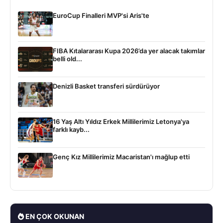
EuroCup Finalleri MVP'si Aris'te
FIBA Kıtalararası Kupa 2026’da yer alacak takımlar
belli old...
Denizli Basket transferi sürdürüyor
16 Yaş Altı Yıldız Erkek Millilerimiz Letonya'ya
farklı kayb...
Genç Kız Millilerimiz Macaristan'ı mağlup etti
EN ÇOK OKUNAN