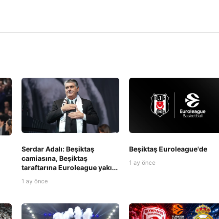
Serdar Adalı: Beşiktaş
Beşiktaş Euroleague'de
camiasına, Beşiktaş
1 ay önce
taraftarına Euroleague yakı...
1 ay önce