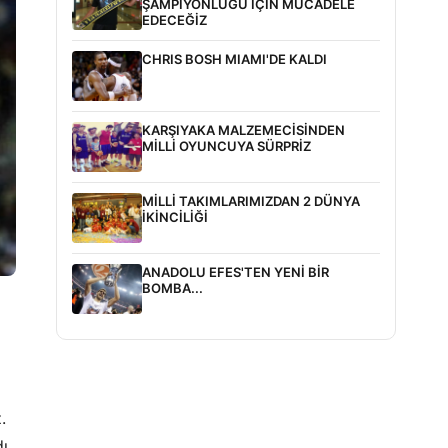
ŞAMPİYONLUĞU İÇİN MÜCADELE
EDECEĞİZ
CHRIS BOSH MIAMI'DE KALDI
KARŞIYAKA MALZEMECİSİNDEN
MİLLİ OYUNCUYA SÜRPRİZ
MİLLİ TAKIMLARIMIZDAN 2 DÜNYA
İKİNCİLİĞİ
ANADOLU EFES'TEN YENİ BİR
BOMBA...
.
ı.