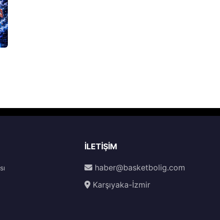
İLETIŞIM
haber@basketbolig.com
sı
Karşıyaka-İzmir