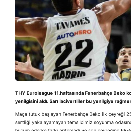
THY Euroleague 11.haftasında Fenerbahçe Beko konu
yenilgisini aldı. Sarı lacivertliler bu yenilgiye rağme
Maça tutuk başlayan Fenerbahçe Beko ilk çeyreği 25
sertliği yakalayamayan temsilcimiz soyunma odasına 
hücum ederke farkı eritemedi ve son çeyreğine 68-54