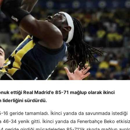
k ettiği Real Madrid'e 85-71 mağlup olarak ikinci
n liderliğini sürdürdü.
-16 geride tamamladı. İkinci yarıda da savunmada istediği
46-34 yenik gitti. İkinci yarıda da Fenerbahçe Beko etkisiz
 geride girdiği mücadeleden 85-71'lik skorla mağlup ayrıld