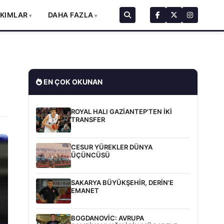
AKIMLAR
DAHA FAZLA
EN ÇOK OKUNAN
ROYAL HALI GAZİANTEP'TEN İKİ
TRANSFER
CESUR YÜREKLER DÜNYA
ÜÇÜNCÜSÜ
SAKARYA BÜYÜKŞEHİR, DERİN'E
EMANET
BOGDANOVİC: AVRUPA