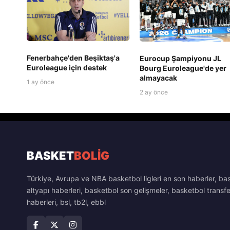
Fenerbahçe'den Beşiktaş'a
Eurocup Şampiyonu JL
Euroleague için destek
Bourg Euroleague'de yer
almayacak
1 ay önce
2 ay önce
BASKET
BOLİG
Türkiye, Avrupa ve NBA basketbol ligleri en son haberler, ba
altyapı haberleri, basketbol son gelişmeler, basketbol transfe
haberleri, bsl, tb2l, ebbl