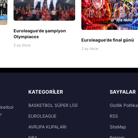
Euroleague'de şampiyon
Olympiacos
Euroleague'de final günü
2 ay önce
2 ay önce
KATEGORILER
SAYFALAR
BASKETBOL SÜPER LİGİ
Gizlilik Politika
sketbol
r
EUROLEAGUE
RSS
AVRUPA KUPALARI
SiteMap
NBA
Reklam