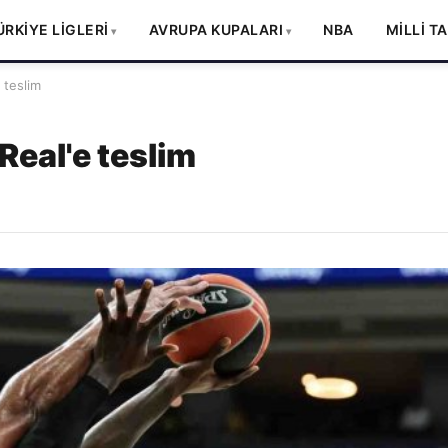
ÜRKİYE LİGLERİ
AVRUPA KUPALARI
NBA
MİLLİ T
 teslim
eal'e teslim