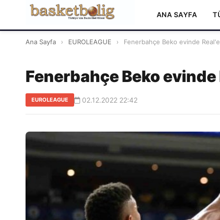
ANA SAYFA
T
Ana Sayfa
›
EUROLEAGUE
›
Fenerbahçe Beko evinde Real'e
Fenerbahçe Beko evinde R
02.12.2022 22:42
EUROLEAGUE