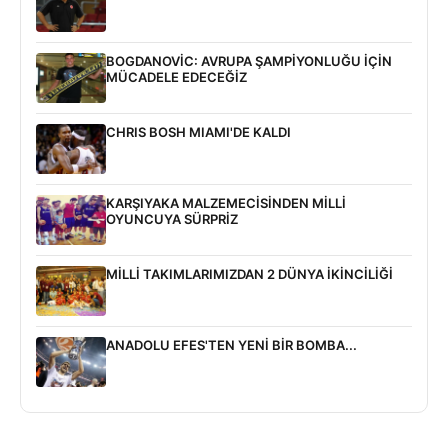
BOGDANOVİC: AVRUPA ŞAMPİYONLUĞU İÇİN
MÜCADELE EDECEĞİZ
CHRIS BOSH MIAMI'DE KALDI
KARŞIYAKA MALZEMECİSİNDEN MİLLİ
OYUNCUYA SÜRPRİZ
MİLLİ TAKIMLARIMIZDAN 2 DÜNYA İKİNCİLİĞİ
ANADOLU EFES'TEN YENİ BİR BOMBA...