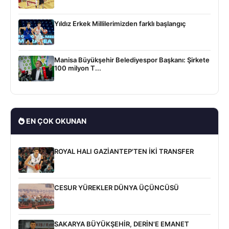
Yıldız Erkek Millilerimizden farklı başlangıç
Manisa Büyükşehir Belediyespor Başkanı: Şirkete
100 milyon T...
EN ÇOK OKUNAN
ROYAL HALI GAZİANTEP'TEN İKİ TRANSFER
CESUR YÜREKLER DÜNYA ÜÇÜNCÜSÜ
SAKARYA BÜYÜKŞEHİR, DERİN'E EMANET