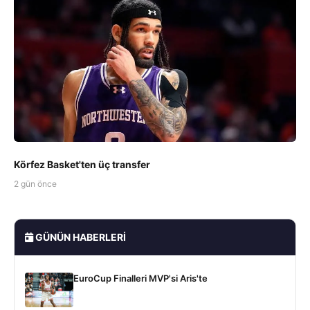
Körfez Basket'ten üç transfer
2 gün önce
GÜNÜN HABERLERI
EuroCup Finalleri MVP'si Aris'te