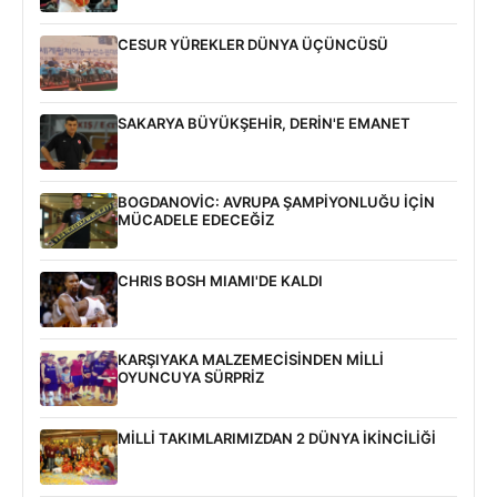
CESUR YÜREKLER DÜNYA ÜÇÜNCÜSÜ
SAKARYA BÜYÜKŞEHİR, DERİN'E EMANET
BOGDANOVİC: AVRUPA ŞAMPİYONLUĞU İÇİN
MÜCADELE EDECEĞİZ
CHRIS BOSH MIAMI'DE KALDI
KARŞIYAKA MALZEMECİSİNDEN MİLLİ
OYUNCUYA SÜRPRİZ
MİLLİ TAKIMLARIMIZDAN 2 DÜNYA İKİNCİLİĞİ