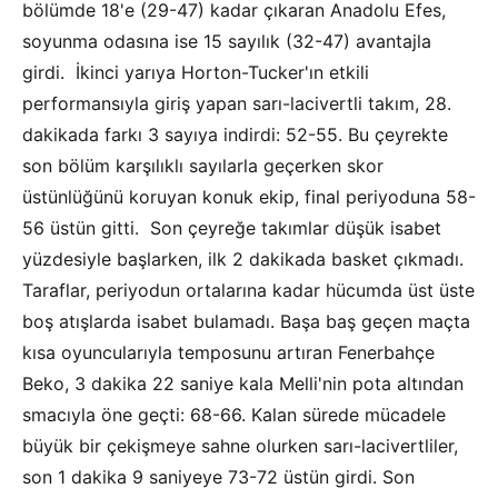
bölümde 18'e (29-47) kadar çıkaran Anadolu Efes,
soyunma odasına ise 15 sayılık (32-47) avantajla
girdi. İkinci yarıya Horton-Tucker'ın etkili
performansıyla giriş yapan sarı-lacivertli takım, 28.
dakikada farkı 3 sayıya indirdi: 52-55. Bu çeyrekte
son bölüm karşılıklı sayılarla geçerken skor
üstünlüğünü koruyan konuk ekip, final periyoduna 58-
56 üstün gitti. Son çeyreğe takımlar düşük isabet
yüzdesiyle başlarken, ilk 2 dakikada basket çıkmadı.
Taraflar, periyodun ortalarına kadar hücumda üst üste
boş atışlarda isabet bulamadı. Başa baş geçen maçta
kısa oyuncularıyla temposunu artıran Fenerbahçe
Beko, 3 dakika 22 saniye kala Melli'nin pota altından
smacıyla öne geçti: 68-66. Kalan sürede mücadele
büyük bir çekişmeye sahne olurken sarı-lacivertliler,
son 1 dakika 9 saniyeye 73-72 üstün girdi. Son