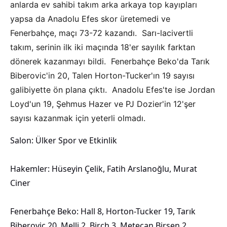
anlarda ev sahibi takım arka arkaya top kayıpları
yapsa da Anadolu Efes skor üretemedi ve
Fenerbahçe, maçı 73-72 kazandı. Sarı-lacivertli
takım, serinin ilk iki maçında 18'er sayılık farktan
dönerek kazanmayı bildi. Fenerbahçe Beko'da Tarık
Biberovic'in 20, Talen Horton-Tucker'ın 19 sayısı
galibiyette ön plana çıktı. Anadolu Efes'te ise Jordan
Loyd'un 19, Şehmus Hazer ve PJ Dozier'in 12'şer
sayısı kazanmak için yeterli olmadı.
Salon: Ülker Spor ve Etkinlik
Hakemler: Hüseyin Çelik, Fatih Arslanoğlu, Murat
Ciner
Fenerbahçe Beko: Hall 8, Horton-Tucker 19, Tarık
Biberovic 20, Melli 2, Birch 3, Metecan Birsen 2,