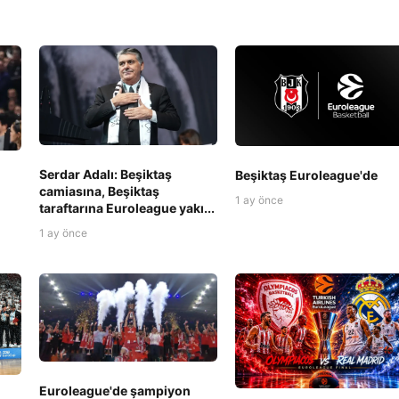
Serdar Adalı: Beşiktaş
Beşiktaş Euroleague'de
camiasına, Beşiktaş
1 ay önce
taraftarına Euroleague yakı...
1 ay önce
Euroleague'de şampiyon