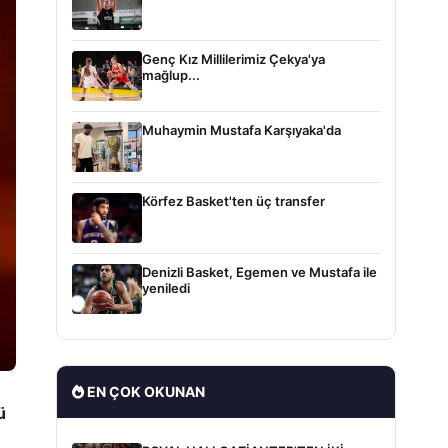
Genç Kız Millilerimiz Çekya'ya
mağlup...
Muhaymin Mustafa Karşıyaka'da
Körfez Basket'ten üç transfer
Denizli Basket, Egemen ve Mustafa ile
yeniledi
EN ÇOK OKUNAN
ü