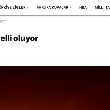
ÜRKİYE LİGLERİ
AVRUPA KUPALARI
NBA
MİLLİ T
uyor
elli oluyor