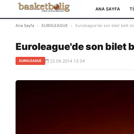
ANA SAYFA
T
Ana Sayfa
›
EUROLEAGUE
›
Euroleague'de son bilet belli ol
Euroleague'de son bilet b
22.09.2014 13:34
EUROLEAGUE