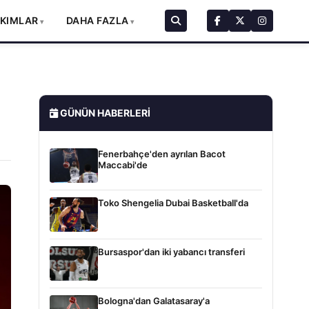
AKIMLAR
DAHA FAZLA
GÜNÜN HABERLERI
Fenerbahçe'den ayrılan Bacot
Maccabi'de
Toko Shengelia Dubai Basketball'da
Bursaspor'dan iki yabancı transferi
Bologna'dan Galatasaray'a