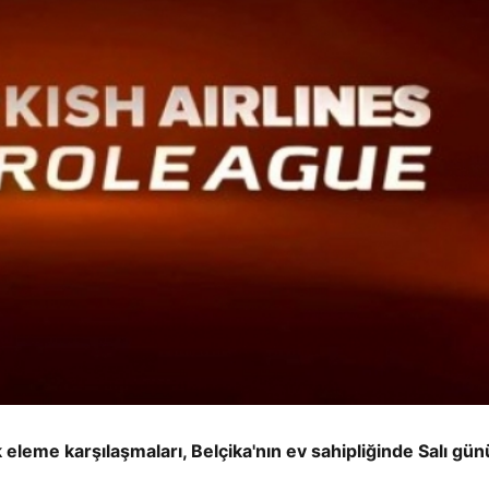
eleme karşılaşmaları, Belçika'nın ev sahipliğinde Salı gün