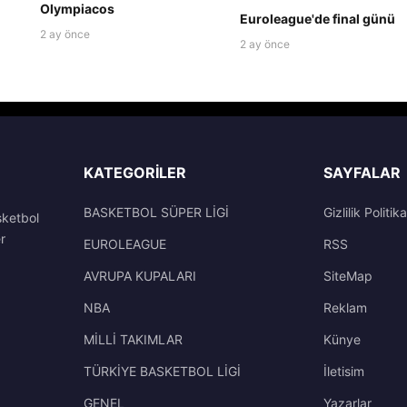
Olympiacos
Euroleague'de final günü
2 ay önce
2 ay önce
KATEGORILER
SAYFALAR
BASKETBOL SÜPER LİGİ
Gizlilik Politika
sketbol
r
EUROLEAGUE
RSS
AVRUPA KUPALARI
SiteMap
NBA
Reklam
MİLLİ TAKIMLAR
Künye
TÜRKİYE BASKETBOL LİGİ
İletisim
GENEL
Yazarlar