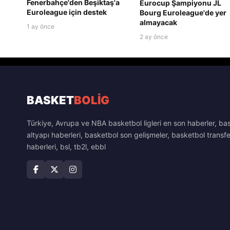
Fenerbahçe'den Beşiktaş'a
Eurocup Şampiyonu JL
Euroleague için destek
Bourg Euroleague'de yer
almayacak
1 ay önce
2 ay önce
BASKET
BOLİG
Türkiye, Avrupa ve NBA basketbol ligleri en son haberler, ba
altyapı haberleri, basketbol son gelişmeler, basketbol transfe
haberleri, bsl, tb2l, ebbl