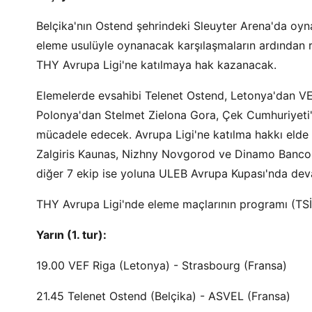
Belçika'nın Ostend şehrindeki Sleuyter Arena'da oy
eleme usulüyle oynanacak karşılaşmaların ardından 
THY Avrupa Ligi'ne katılmaya hak kazanacak.
Elemelerde evsahibi Telenet Ostend, Letonya'dan VE
Polonya'dan Stelmet Zielona Gora, Çek Cumhuriyet
mücadele edecek. Avrupa Ligi'ne katılma hakkı elde
Zalgiris Kaunas, Nizhny Novgorod ve Dinamo Banco d
diğer 7 ekip ise yoluna ULEB Avrupa Kupası'nda de
THY Avrupa Ligi'nde eleme maçlarının programı (TSİ
Yarın (1. tur):
19.00 VEF Riga (Letonya) - Strasbourg (Fransa)
21.45 Telenet Ostend (Belçika) - ASVEL (Fransa)