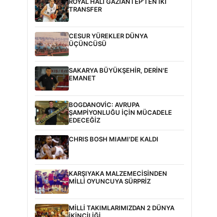
ROYAL HALI GAZİANTEP'TEN İKİ
TRANSFER
CESUR YÜREKLER DÜNYA
ÜÇÜNCÜSÜ
SAKARYA BÜYÜKŞEHİR, DERİN'E
EMANET
BOGDANOVİC: AVRUPA
ŞAMPİYONLUĞU İÇİN MÜCADELE
EDECEĞİZ
CHRIS BOSH MIAMI'DE KALDI
KARŞIYAKA MALZEMECİSİNDEN
MİLLİ OYUNCUYA SÜRPRİZ
MİLLİ TAKIMLARIMIZDAN 2 DÜNYA
İKİNCİLİĞİ