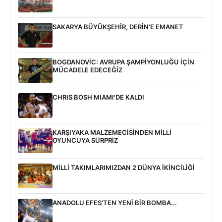
SAKARYA BÜYÜKŞEHİR, DERİN'E EMANET
BOGDANOVİC: AVRUPA ŞAMPİYONLUĞU İÇİN
MÜCADELE EDECEĞİZ
CHRIS BOSH MIAMI'DE KALDI
KARŞIYAKA MALZEMECİSİNDEN MİLLİ
OYUNCUYA SÜRPRİZ
MİLLİ TAKIMLARIMIZDAN 2 DÜNYA İKİNCİLİĞİ
ANADOLU EFES'TEN YENİ BİR BOMBA...