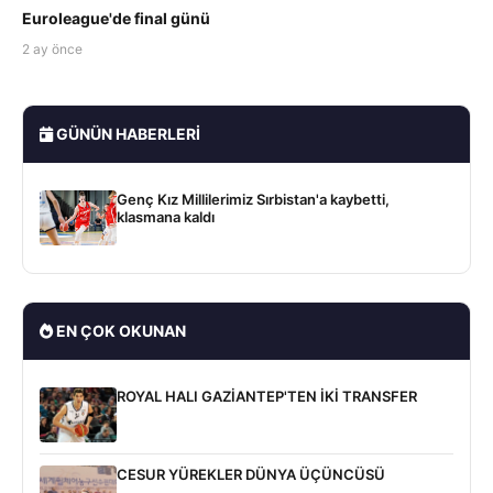
Euroleague'de final günü
2 ay önce
GÜNÜN HABERLERI
Genç Kız Millilerimiz Sırbistan'a kaybetti,
klasmana kaldı
EN ÇOK OKUNAN
ROYAL HALI GAZİANTEP'TEN İKİ TRANSFER
CESUR YÜREKLER DÜNYA ÜÇÜNCÜSÜ