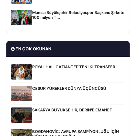
Manisa Büyükşehir Belediyespor Başkanı: Şirkete
100 milyon T...
EN ÇOK OKUNAN
ROYAL HALI GAZİANTEP'TEN İKİ TRANSFER
CESUR YÜREKLER DÜNYA ÜÇÜNCÜSÜ
SAKARYA BÜYÜKŞEHİR, DERİN'E EMANET
BOGDANOVİC: AVRUPA ŞAMPİYONLUĞU İÇİN