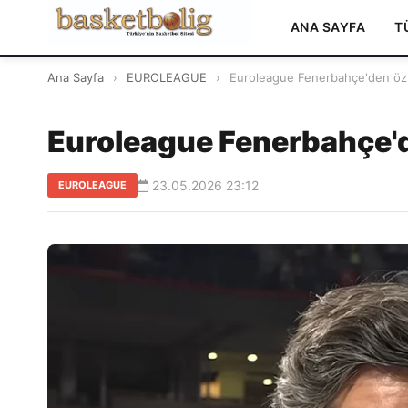
ANA SAYFA
T
Ana Sayfa
›
EUROLEAGUE
›
Euroleague Fenerbahçe'den özü
Euroleague Fenerbahçe'd
23.05.2026 23:12
EUROLEAGUE