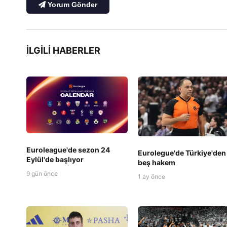
Yorum Gönder
İLGILI HABERLER
Euroleague'de sezon 24
Eurolegue'de Türkiye'den
Eylül'de başlıyor
beş hakem
9 gün önce
1 ay önce