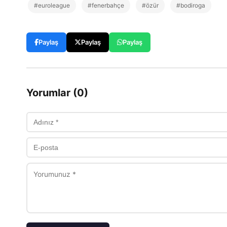
#euroleague
#fenerbahçe
#özür
#bodiroga
Paylaş
Paylaş
Paylaş
Yorumlar (0)