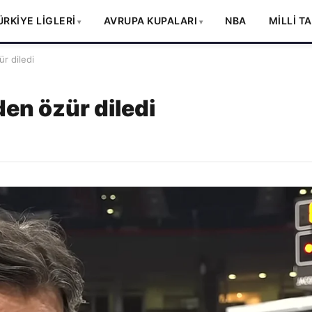
ÜRKİYE LİGLERİ
AVRUPA KUPALARI
NBA
MİLLİ T
r diledi
en özür diledi