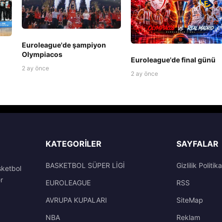
Euroleague'de şampiyon
Olympiacos
Euroleague'de final günü
2 ay önce
2 ay önce
KATEGORILER
SAYFALAR
BASKETBOL SÜPER LİGİ
Gizlilik Politika
sketbol
r
EUROLEAGUE
RSS
AVRUPA KUPALARI
SiteMap
NBA
Reklam