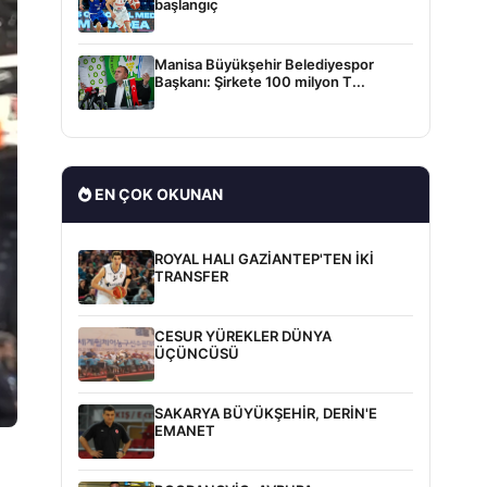
başlangıç
Manisa Büyükşehir Belediyespor
Başkanı: Şirkete 100 milyon T...
EN ÇOK OKUNAN
ROYAL HALI GAZİANTEP'TEN İKİ
TRANSFER
CESUR YÜREKLER DÜNYA
ÜÇÜNCÜSÜ
SAKARYA BÜYÜKŞEHİR, DERİN'E
EMANET