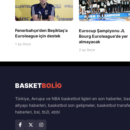
Fenerbahçe'den Beşiktaş'a
Eurocup Şampiyonu JL
Euroleague için destek
Bourg Euroleague'de yer
almayacak
1 ay önce
2 ay önce
BASKET
BOLİG
Türkiye, Avrupa ve NBA basketbol ligleri en son haberler, ba
altyapı haberleri, basketbol son gelişmeler, basketbol transfe
haberleri, bsl, tb2l, ebbl