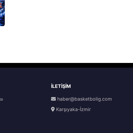
İLETIŞIM
haber@basketbolig.com
sı
Karşıyaka-İzmir