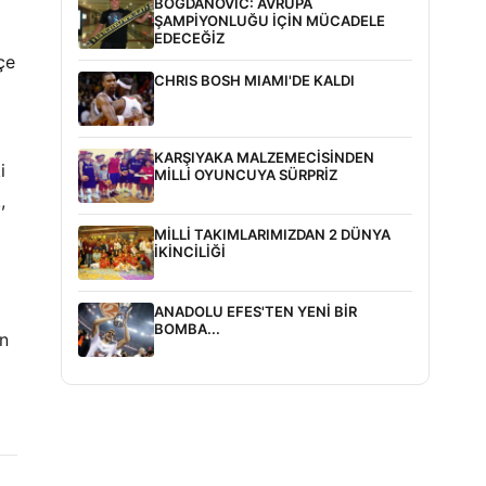
BOGDANOVİC: AVRUPA
ŞAMPİYONLUĞU İÇİN MÜCADELE
EDECEĞİZ
çe
CHRIS BOSH MIAMI'DE KALDI
KARŞIYAKA MALZEMECİSİNDEN
i
MİLLİ OYUNCUYA SÜRPRİZ
,
MİLLİ TAKIMLARIMIZDAN 2 DÜNYA
İKİNCİLİĞİ
ANADOLU EFES'TEN YENİ BİR
BOMBA...
an