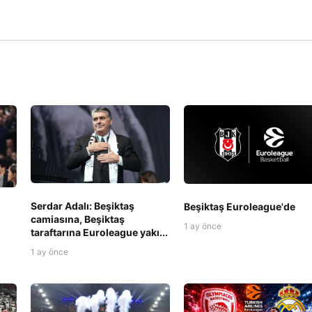
Serdar Adalı: Beşiktaş
Beşiktaş Euroleague'de
camiasına, Beşiktaş
1 ay önce
taraftarına Euroleague yakı...
1 ay önce