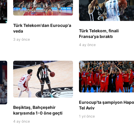
Türk Telekom'dan Eurocup'a
Türk Telekom, finali
veda
Fransa'ya bıraktı
3 ay önce
4 ay önce
Eurocup'ta şampiyon Hapo
Beşiktaş, Bahçeşehir
Tel Aviv
karşısında 1-0 öne geçti
1 yıl önce
4 ay önce