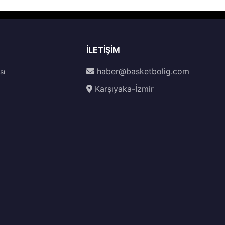
İLETIŞIM
haber@basketbolig.com
sı
Karşıyaka-İzmir