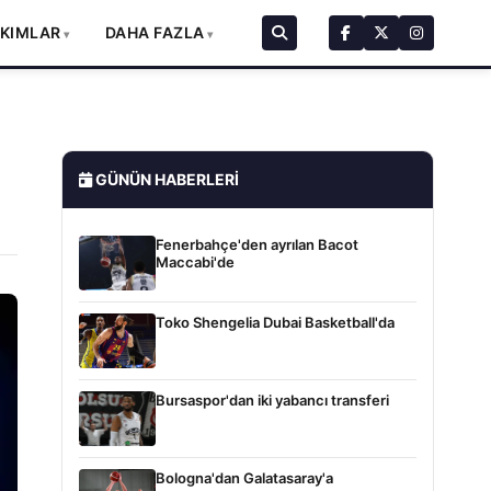
AKIMLAR
DAHA FAZLA
GÜNÜN HABERLERI
Fenerbahçe'den ayrılan Bacot
Maccabi'de
Toko Shengelia Dubai Basketball'da
Bursaspor'dan iki yabancı transferi
Bologna'dan Galatasaray'a