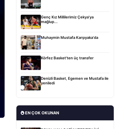
Genç Kız Millilerimiz Çekya'ya
mağlup...
Muhaymin Mustafa Karşıyaka'da
Körfez Basket'ten üç transfer
Denizli Basket, Egemen ve Mustafa ile
yeniledi
EN ÇOK OKUNAN