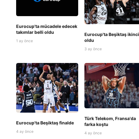
Eurocup'ta mücadele edecek
takımlar belli oldu
Eurocup'ta Beşiktaş ikinci
oldu
1 ay önce
3 ay önce
Türk Telekom, Fransa'da
Eurocup'ta Beşiktaş finalde
farka koştu
4 ay önce
4 ay önce