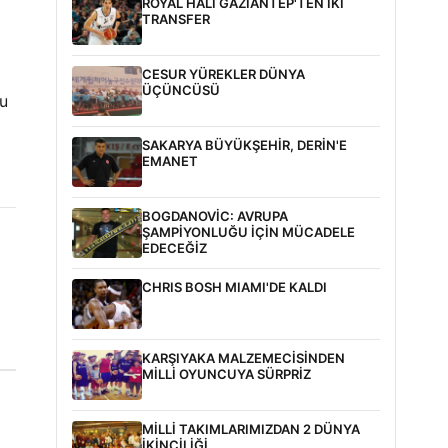
ROYAL HALI GAZİANTEP'TEN İKİ
TRANSFER
CESUR YÜREKLER DÜNYA
ÜÇÜNCÜSÜ
çu
SAKARYA BÜYÜKŞEHİR, DERİN'E
EMANET
BOGDANOVİC: AVRUPA
ŞAMPİYONLUĞU İÇİN MÜCADELE
EDECEĞİZ
CHRIS BOSH MIAMI'DE KALDI
KARŞIYAKA MALZEMECİSİNDEN
MİLLİ OYUNCUYA SÜRPRİZ
MİLLİ TAKIMLARIMIZDAN 2 DÜNYA
İKİNCİLİĞİ