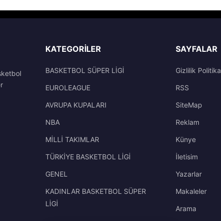
KATEGORILER
SAYFALAR
BASKETBOL SÜPER LİGİ
Gizlilik Politika
sketbol
r
EUROLEAGUE
RSS
AVRUPA KUPALARI
SiteMap
NBA
Reklam
MİLLİ TAKIMLAR
Künye
TÜRKİYE BASKETBOL LİGİ
İletisim
GENEL
Yazarlar
KADINLAR BASKETBOL SÜPER
Makaleler
LİGİ
Arama