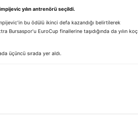
pijevic yılın antrenörü seçildi.
ijevic'in bu ödülü ikinci defa kazandığı belirtilerek
ra Bursaspor'u EuroCup finallerine taşıdığında da yılın ko
a üçüncü sırada yer aldı.