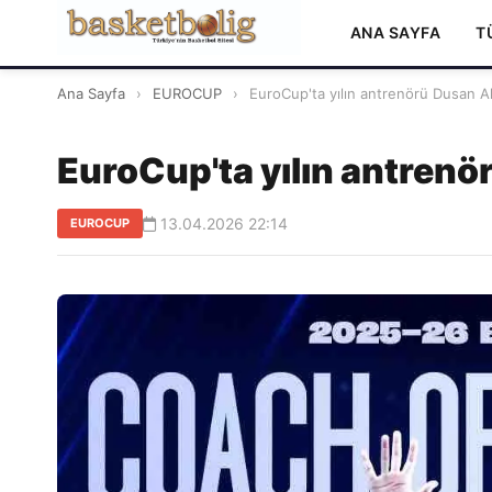
ANA SAYFA
T
Ana Sayfa
›
EUROCUP
›
EuroCup'ta yılın antrenörü Dusan Al
EuroCup'ta yılın antrenö
13.04.2026 22:14
EUROCUP