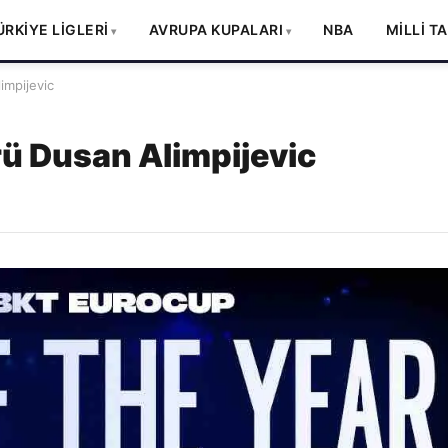
ÜRKİYE LİGLERİ
AVRUPA KUPALARI
NBA
MİLLİ T
impijevic
rü Dusan Alimpijevic