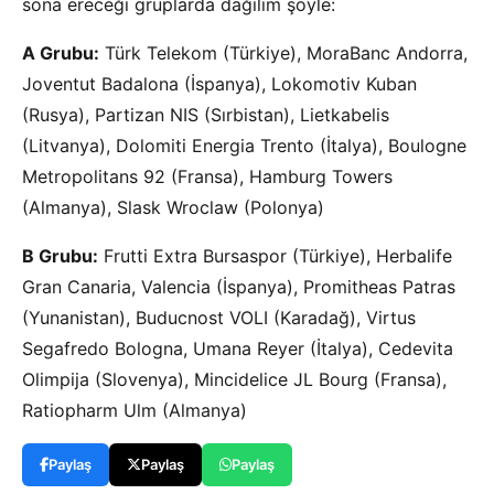
sona ereceği gruplarda dağılım şöyle:
A Grubu:
Türk Telekom (Türkiye), MoraBanc Andorra,
Joventut Badalona (İspanya), Lokomotiv Kuban
(Rusya), Partizan NIS (Sırbistan), Lietkabelis
(Litvanya), Dolomiti Energia Trento (İtalya), Boulogne
Metropolitans 92 (Fransa), Hamburg Towers
(Almanya), Slask Wroclaw (Polonya)
B Grubu:
Frutti Extra Bursaspor (Türkiye), Herbalife
Gran Canaria, Valencia (İspanya), Promitheas Patras
(Yunanistan), Buducnost VOLI (Karadağ), Virtus
Segafredo Bologna, Umana Reyer (İtalya), Cedevita
Olimpija (Slovenya), Mincidelice JL Bourg (Fransa),
Ratiopharm Ulm (Almanya)
Paylaş
Paylaş
Paylaş