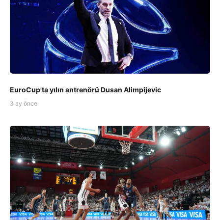
EuroCup'ta yılın antrenörü Dusan Alimpijevic
3 ay önce