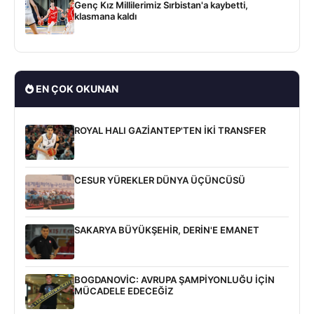
Genç Kız Millilerimiz Sırbistan'a kaybetti,
klasmana kaldı
EN ÇOK OKUNAN
ROYAL HALI GAZİANTEP'TEN İKİ TRANSFER
CESUR YÜREKLER DÜNYA ÜÇÜNCÜSÜ
SAKARYA BÜYÜKŞEHİR, DERİN'E EMANET
BOGDANOVİC: AVRUPA ŞAMPİYONLUĞU İÇİN
MÜCADELE EDECEĞİZ