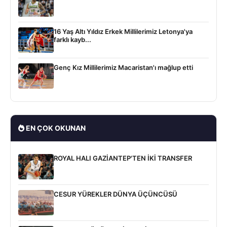
16 Yaş Altı Yıldız Erkek Millilerimiz Letonya'ya
farklı kayb...
Genç Kız Millilerimiz Macaristan'ı mağlup etti
EN ÇOK OKUNAN
ROYAL HALI GAZİANTEP'TEN İKİ TRANSFER
CESUR YÜREKLER DÜNYA ÜÇÜNCÜSÜ