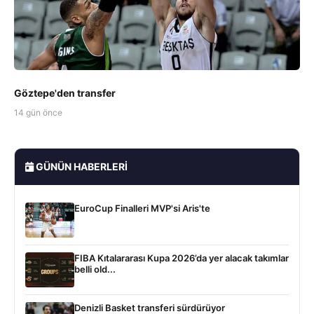
Göztepe'den transfer
14 gün önce
GÜNÜN HABERLERI
EuroCup Finalleri MVP'si Aris'te
FIBA Kıtalararası Kupa 2026’da yer alacak takımlar
belli old...
Denizli Basket transferi sürdürüyor