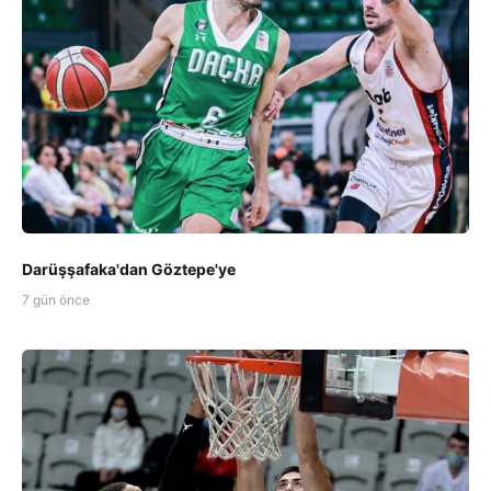
Darüşşafaka'dan Göztepe'ye
7 gün önce