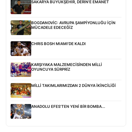
SAKARYA BÜYÜKŞEHİR, DERİN'E EMANET
BOGDANOVİC: AVRUPA ŞAMPİYONLUĞU İÇİN
MÜCADELE EDECEĞİZ
CHRIS BOSH MIAMI'DE KALDI
KARŞIYAKA MALZEMECİSİNDEN MİLLİ
OYUNCUYA SÜRPRİZ
MİLLİ TAKIMLARIMIZDAN 2 DÜNYA İKİNCİLİĞİ
ANADOLU EFES'TEN YENİ BİR BOMBA...