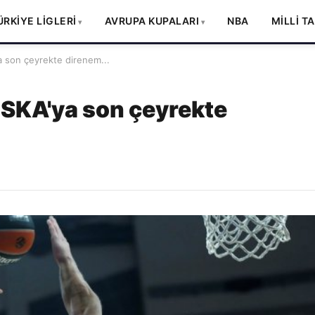
ÜRKİYE LİGLERİ
AVRUPA KUPALARI
NBA
MİLLİ T
 son çeyrekte direnem...
SKA'ya son çeyrekte