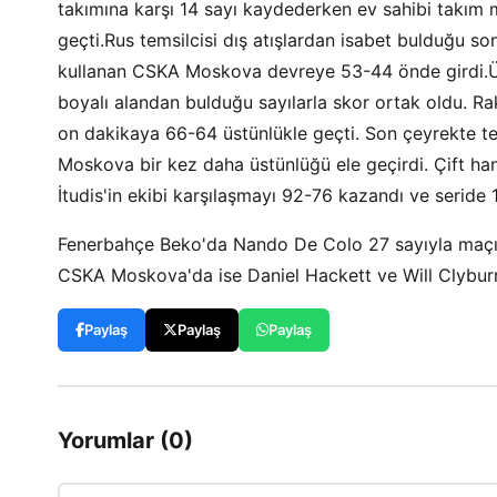
takımına karşı 14 sayı kaydederken ev sahibi takım m
geçti.Rus temsilcisi dış atışlardan isabet bulduğu son
kullanan CSKA Moskova devreye 53-44 önde girdi.Üç
boyalı alandan bulduğu sayılarla skor ortak oldu. Ra
on dakikaya 66-64 üstünlükle geçti. Son çeyrekte 
Moskova bir kez daha üstünlüğü ele geçirdi. Çift han
İtudis'in ekibi karşılaşmayı 92-76 kazandı ve seride 
Fenerbahçe Beko'da Nando De Colo 27 sayıyla maçın 
CSKA Moskova'da ise Daniel Hackett ve Will Clyburn
Paylaş
Paylaş
Paylaş
Yorumlar (0)