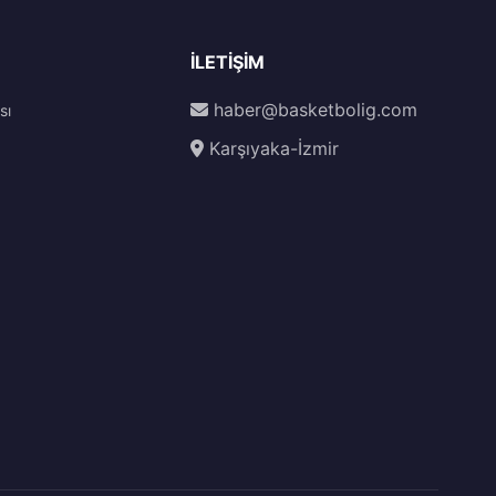
İLETIŞIM
haber@basketbolig.com
sı
Karşıyaka-İzmir