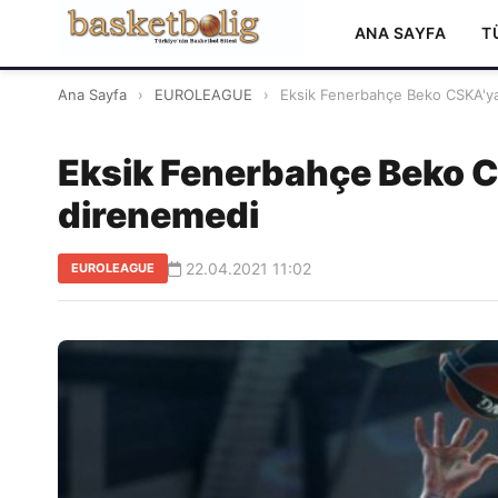
ANA SAYFA
T
Ana Sayfa
›
EUROLEAGUE
›
Eksik Fenerbahçe Beko CSKA'ya
Eksik Fenerbahçe Beko C
direnemedi
22.04.2021 11:02
EUROLEAGUE