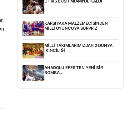
CHRIS BOSH MIAMI'DE KALDI
r,
KARŞIYAKA MALZEMECİSİNDEN
MİLLİ OYUNCUYA SÜRPRİZ
on
MİLLİ TAKIMLARIMIZDAN 2 DÜNYA
İKİNCİLİĞİ
ANADOLU EFES'TEN YENİ BİR
BOMBA...