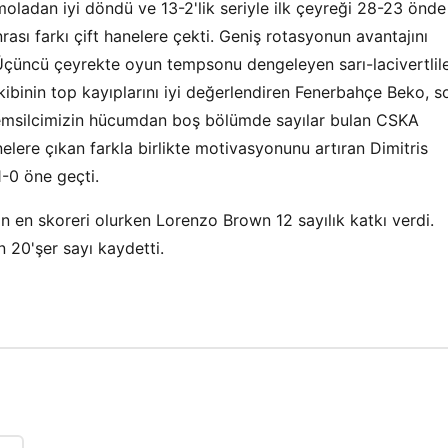
oladan iyi döndü ve 13-2'lik seriyle ilk çeyreği 28-23 önde
rası farkı çift hanelere çekti. Geniş rotasyonun avantajını
üncü çeyrekte oyun tempsonu dengeleyen sarı-lacivertlile
kibinin top kayıplarını iyi değerlendiren Fenerbahçe Beko, s
temsilcimizin hücumdan boş bölümde sayılar bulan CSKA
elere çıkan farkla birlikte motivasyonunu artıran Dimitris
1-0 öne geçti.
en skoreri olurken Lorenzo Brown 12 sayılık katkı verdi.
 20'şer sayı kaydetti.