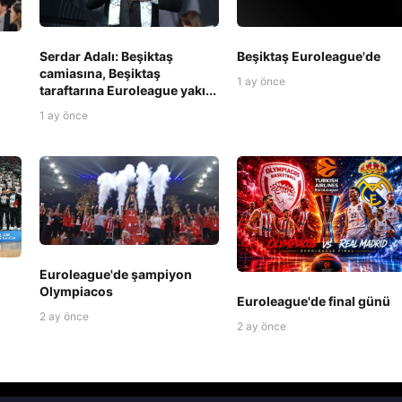
Serdar Adalı: Beşiktaş
Beşiktaş Euroleague'de
camiasına, Beşiktaş
1 ay önce
taraftarına Euroleague yakı...
1 ay önce
Euroleague'de şampiyon
Olympiacos
Euroleague'de final günü
2 ay önce
2 ay önce