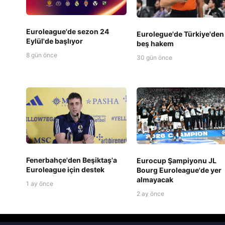
Euroleague'de sezon 24
Eurolegue'de Türkiye'den
Eylül'de başlıyor
beş hakem
8 gün önce
30 gün önce
Fenerbahçe'den Beşiktaş'a
Eurocup Şampiyonu JL
Euroleague için destek
Bourg Euroleague'de yer
almayacak
1 ay önce
2 ay önce