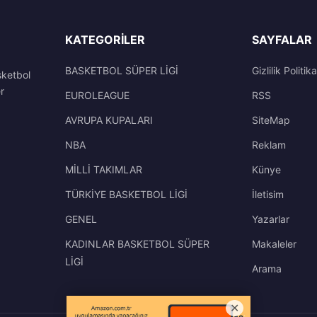
KATEGORILER
SAYFALAR
BASKETBOL SÜPER LİGİ
Gizlilik Politika
sketbol
r
EUROLEAGUE
RSS
AVRUPA KUPALARI
SiteMap
NBA
Reklam
MİLLİ TAKIMLAR
Künye
TÜRKİYE BASKETBOL LİGİ
İletisim
GENEL
Yazarlar
KADINLAR BASKETBOL SÜPER
Makaleler
LİGİ
Arama