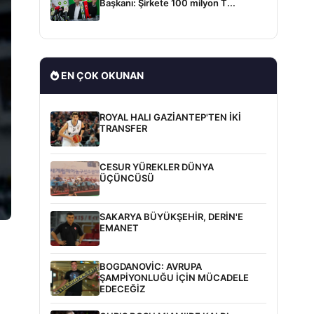
Başkanı: Şirkete 100 milyon T...
EN ÇOK OKUNAN
ROYAL HALI GAZİANTEP'TEN İKİ
TRANSFER
CESUR YÜREKLER DÜNYA
ÜÇÜNCÜSÜ
SAKARYA BÜYÜKŞEHİR, DERİN'E
EMANET
BOGDANOVİC: AVRUPA
ŞAMPİYONLUĞU İÇİN MÜCADELE
EDECEĞİZ