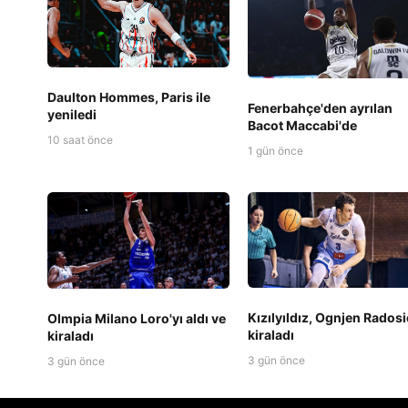
Daulton Hommes, Paris ile
Fenerbahçe'den ayrılan
yeniledi
Bacot Maccabi'de
10 saat önce
1 gün önce
Kızılyıldız, Ognjen Radosic
Olmpia Milano Loro'yı aldı ve
kiraladı
kiraladı
3 gün önce
3 gün önce