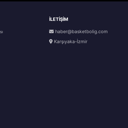
İLETIŞIM
haber@basketbolig.com
sı
Karşıyaka-İzmir