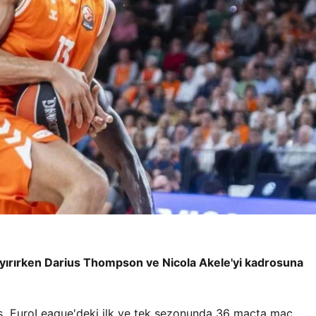
 ayırırken Darius Thompson ve Nicola Akele'yi kadrosuna
llis EuroLeague'deki ilk ve tek sezonunda 36 maçta maç