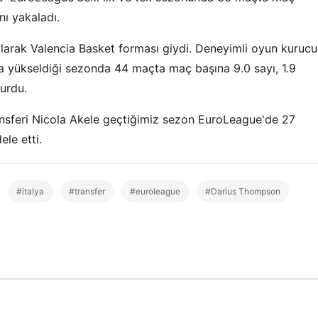
ını yakaladı.
arak Valencia Basket forması giydi. Deneyimli oyun kurucu
'a yükseldiği sezonda 44 maçta maç başına 9.0 sayı, 1.9
turdu.
nsferi Nicola Akele geçtiğimiz sezon EuroLeague'de 27
le etti.
#italya
#transfer
#euroleague
#Darius Thompson