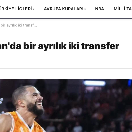
ÜRKİYE LİGLERİ
AVRUPA KUPALARI
NBA
MİLLİ T
 ayrılık iki transf...
da bir ayrılık iki transfer