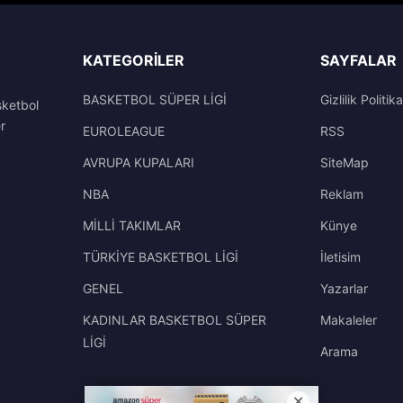
KATEGORILER
SAYFALAR
BASKETBOL SÜPER LİGİ
Gizlilik Politika
sketbol
r
EUROLEAGUE
RSS
AVRUPA KUPALARI
SiteMap
NBA
Reklam
MİLLİ TAKIMLAR
Künye
TÜRKİYE BASKETBOL LİGİ
İletisim
GENEL
Yazarlar
KADINLAR BASKETBOL SÜPER
Makaleler
LİGİ
Arama