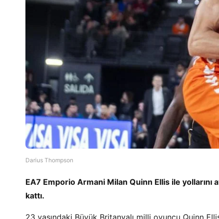
Darius Thompson
EA7 Emporio Armani Milan Quinn Ellis ile yollarını
kattı.
23 yaşındaki Büyük Britanyalı milli oyuncu Quinn E