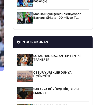
başlangıç
Manisa Büyükşehir Belediyespor
Başkanı: Şirkete 100 milyon T...
EN ÇOK OKUNAN
ROYAL HALI GAZİANTEP'TEN İKİ
TRANSFER
CESUR YÜREKLER DÜNYA
ÜÇÜNCÜSÜ
SAKARYA BÜYÜKŞEHİR, DERİN'E
EMANET