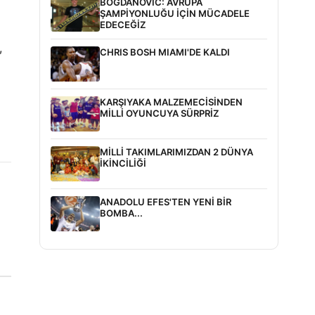
BOGDANOVİC: AVRUPA
ŞAMPİYONLUĞU İÇİN MÜCADELE
EDECEĞİZ
,
CHRIS BOSH MIAMI'DE KALDI
KARŞIYAKA MALZEMECİSİNDEN
MİLLİ OYUNCUYA SÜRPRİZ
MİLLİ TAKIMLARIMIZDAN 2 DÜNYA
İKİNCİLİĞİ
ANADOLU EFES'TEN YENİ BİR
BOMBA...