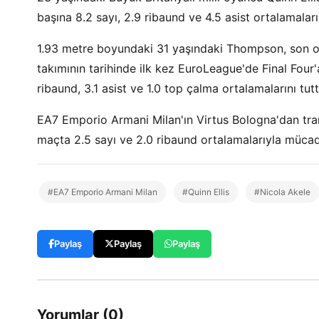
başına 8.2 sayı, 2.9 ribaund ve 4.5 asist ortalamalar
1.93 metre boyundaki 31 yaşındaki Thompson, son ol
takımının tarihinde ilk kez EuroLeague'de Final Four
ribaund, 3.1 asist ve 1.0 top çalma ortalamalarını tut
EA7 Emporio Armani Milan'ın Virtus Bologna'dan tra
maçta 2.5 sayı ve 2.0 ribaund ortalamalarıyla mücade
#EA7 Emporio Armani Milan
#Quinn Ellis
#Nicola Akele
Paylaş
Paylaş
Paylaş
Yorumlar (0)