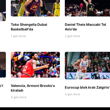
Toko Shengelia Dubai
Daniel Theis Maccabi Tel
Basketball'da
Aviv'de
1 gün önce
2 gün önce
'i
Valencia, Armoni Brooks'u
Eurocup blok kralı Zalgiris'
kiraladı
5 gün önce
4 gün önce