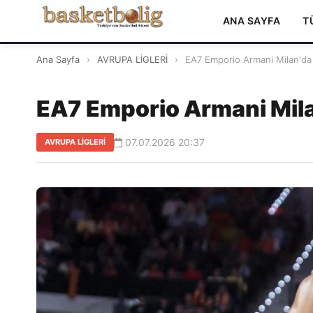
ANA SAYFA
T
Ana Sayfa
›
AVRUPA LİGLERİ
›
EA7 Emporio Armani Milan'da bir
EA7 Emporio Armani Milan'
07.07.2026 20:37
AVRUPA LİGLERİ