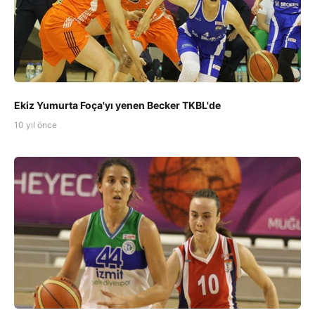
Ekiz Yumurta Foça'yı yenen Becker TKBL'de
10 yıl önce