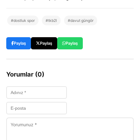
#dostluk spor
#tkb2l
#davut güngör
Paylaş
Paylaş
Paylaş
Yorumlar (0)