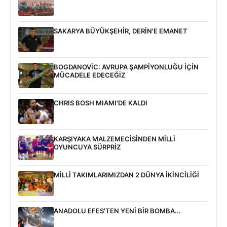
SAKARYA BÜYÜKŞEHİR, DERİN'E EMANET
BOGDANOVİC: AVRUPA ŞAMPİYONLUĞU İÇİN
MÜCADELE EDECEĞİZ
CHRIS BOSH MIAMI'DE KALDI
KARŞIYAKA MALZEMECİSİNDEN MİLLİ
OYUNCUYA SÜRPRİZ
MİLLİ TAKIMLARIMIZDAN 2 DÜNYA İKİNCİLİĞİ
ANADOLU EFES'TEN YENİ BİR BOMBA...