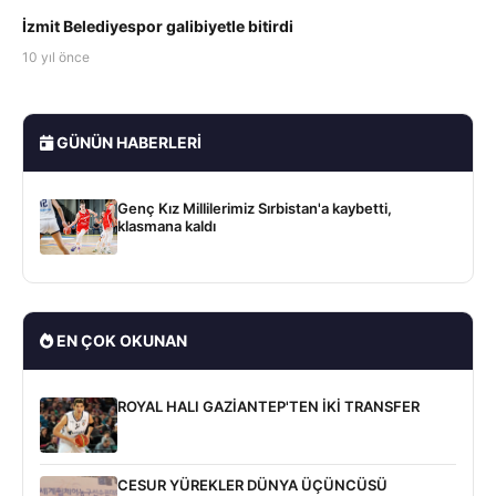
İzmit Belediyespor galibiyetle bitirdi
10 yıl önce
GÜNÜN HABERLERI
Genç Kız Millilerimiz Sırbistan'a kaybetti,
klasmana kaldı
EN ÇOK OKUNAN
ROYAL HALI GAZİANTEP'TEN İKİ TRANSFER
CESUR YÜREKLER DÜNYA ÜÇÜNCÜSÜ