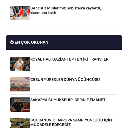
Genç Kız Millilerimiz Sırbistan'a kaybetti,
klasmana kaldı
EN ÇOK OKUNAN
ROYAL HALI GAZİANTEP'TEN İKİ TRANSFER
CESUR YÜREKLER DÜNYA ÜÇÜNCÜSÜ
SAKARYA BÜYÜKŞEHİR, DERİN'E EMANET
BOGDANOVİC: AVRUPA ŞAMPİYONLUĞU İÇİN
MÜCADELE EDECEĞİZ